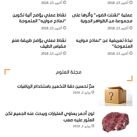
أكتوبر 13, 2018
أكتوبر 13, 2018
"
ا
الضابط – أنتج قطعة إلكترونية متعددة الإستعمالات والتطبيقات.
ئ
ضُمن الترايود في دارات المكشاف الراديوي والمكبرات وكانت
عملية “تشتت الضوء” وأثرها على
نشاط عملي يوّضح آلية تكوين
ي
مجموعة من الظواهر الجوية
“نماذج مواريه” المتموجة
هذه بذرة التطور المستقبلي للإرسال الإذاعي. ولهذا السبب يعرف
"
أكتوبر 13, 2018
أكتوبر 13, 2018
ج
دي فورست أحياناً بأنه «أب المذياع».
ي
نبذة تعريفية عن “نماذج مواريه
نشاط عملي يوّضح طريقة صنع
م
المتموجة”
مقياس الطيف
س
أكتوبر 13, 2018
أكتوبر 13, 2018
د
ي
لم يقف إسهام دي فورست في علم الإلكترونيات حديث الولادة
و
مجلة العلوم
ا
عند حدود ابتكاره الترايود، اذ سجل خلال حياته براءة اختراع ما
ر
يربو على 300 اختراع من ضمن ابتكارات دي فورست طريقة
سرُّ تحسين دقة التخمين باستخدام الرياضيات
"
يوليو 2, 2026
جديدة لتسريع الإشارات الراديوية (1901)، والمدرج الصوتي
البصري للصور الناطقة (1923)، وإرسال الإشارات الراديوية
بواسطة الفاكسيميلي، الذي يعرف اليوم بالفاكس اختصاراً.
لون أحمر يساوي المليارات ويبحث عنه الجميع لكن
العثور عليه صعب
يوليو 2, 2026
لكن استحقاقه للشهرة يستند بشكل رئيس غلى تطويره الإرسال