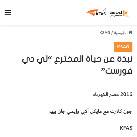
الق
الرئيسية
/
KSAG
KSAG
نبذة عن حياة المخترع “لي دي
فورست”
2016 عصر الكهرباء
جون كلارك مع مايكل ألابي وإيمي جان بيير
KFAS