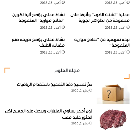
أكتوبر 13, 2018
أكتوبر 13, 2018
ل
د
وشَمِلَتْ الثَّوْرَةُ مُعْظَمَ أنحاءِ فِلِسْطينَ، وذاعَ صيتُها في أقْطارِ الوَطَنِ
ج
"
العَرَبِيِّ، فانْضَمَّ إليها عددٌ من الوَطَنِيِّينَ العَرَبِ.
عملية “تشتت الضوء” وأثرها على
نشاط عملي يوّضح آلية تكوين
ز
ع
مجموعة من الظواهر الجوية
“نماذج مواريه” المتموجة
ا
ب
أكتوبر 13, 2018
أكتوبر 13, 2018
ئ
د
واسْتَمَرَّتْ المعارِكُ عِدَّةَ شهورٍ كانَتْ أَشْهَرُها مَعْرَكَةَ «الخِضْرِ»
ر
ا
قُرْبَ «بَيْتِ لَحْمِ» في الرابِعِ من أكتوبر سنةَ 1936، وجُرِحَ عَبْدُ
نبذة تعريفية عن “نماذج مواريه
نشاط عملي يوّضح طريقة صنع
ي
ل
المتموجة”
مقياس الطيف
"
ك
القادِرِ الحُسَيْنِيُّ في هذهِ المَعْرَكَةِ، فَحَمَلَهُ أعوانُه إلَى دِمَشْق لِتَلَقِّي
أكتوبر 13, 2018
أكتوبر 13, 2018
ر
العِلاجِ.
ي
م
مجلة العلوم
ا
وفي الثّالِثَ عَشَرَ من شهرِ أكتوبر سنة 1936، تَوَقَّفَتْ الثَّوْرَةُ
ل
الفِلِسطِينِيَّةُ الكُبْرَى، بعدَ نداءٍ أَصْدَرَتْهُ اللَّجْنَةُ العَرَبِيَّةُ العُلْيا
سرُّ تحسين دقة التخمين باستخدام الرياضيات
خ
يوليو 2, 2026
لِفِلِسطينَ بِناءً علَى وعودٍ مِنْ بريطانْيا بِحَلِّ القَضِيَّةِ حَلاًّ عادِلاً.
ط
ا
ب
ي
لون أحمر يساوي المليارات ويبحث عنه الجميع لكن
"
العثور عليه صعب
يوليو 2, 2026
ولكنَّ ذَلِكَ لَمْ يَحْدُثْ فعادَ عبدُ القادِرِ الحسينِيُّ إلَى فِلِسطينَ سِرًّا