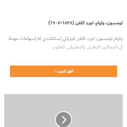
شخصيّات
المخطوطات والكتب النادرة
تومسون، وليام، لورد كلفن (١٨٢٤-١٩٠٧)
وليام تومسون، لورد كلفن فيزيائي إسكتلندي له إسهامات مهمة
في المجالين النظري والتطبيقي للعلوم.
ولد في بلفاست، إيرلندا الشمالية، وكان أبوه أستاذاً للرياضيات،
وانتقل إلى غلاسكو عام ١٨٣٢ مع والده الذي عين أستاذاً
اظهر المزيد
للرياضيات في الجامعة هناك. استوفى تومسون شروط القبول في
الجامعة وهو في سن العاشرة فقط.
ن
والتحق بالجامعة مباشرة بصفته طالباً باحثاً، إنتقل عام ١٨٤١
ب
ذ
للدراسة بجامعة كيمبردج. بعد تخرجه عام ١٨٤٥ رحل إلى باريس
ة
للدراسة على يد الفيزيائي والكيميائي الفرنسي هنري رينول
ع
ن