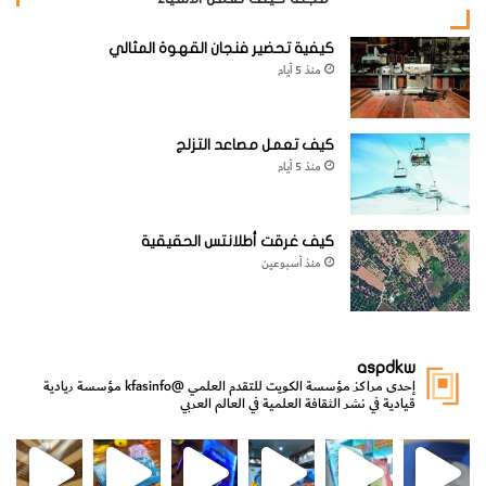
كيفية تحضير فنجان القهوة المثالي
منذ 5 أيام
كيف تعمل مصاعد التزلج
منذ 5 أيام
كيف غرقت أطلانتس الحقيقية
منذ أسبوعين
aspdkw
إحدى مراكز مؤسسة الكويت للتقدم العلمي
@kfasinfo
مؤسسة ريادية
قيادية في نشر الثقافة العلمية في العالم العربي
مي
الدولة لشؤون الش
من الأعماق نكتشف ومن الكتب نتعلّم
⁨ رجعنا! ما كنّا بعيد! مجهزين لكم كل جديد!⁩