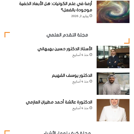
(حددت درجة الصفر المطلق لتكون
K
٠).
أزمة في علم الكونيات: هل الأبعاد الخفية
موجودة بالفعل؟
يوليو 2, 2026
[KSAGRelatedArticles] [ASPDRelatedArticles]
مجلة التقدم العلمي
website_ksag
شخصيّات
الأستاذ الدكتور حسين بهبهاني
منذ 4 أسابيع
الدكتور يوسف القهيم
منذ 4 أسابيع
الدكتورة عائشة أحمد مطيران العازمي
منذ 4 أسابيع
مجلة كيف تعمل الأشياء