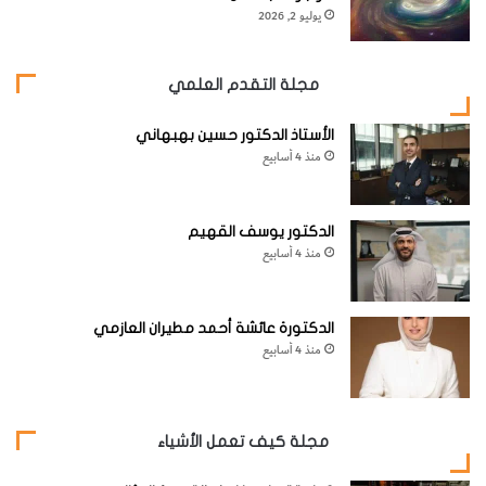
يوليو 2, 2026
[KSAGRelatedArticles] [ASPDRelatedArticles]
مجلة التقدم العلمي
website_ksag
شخصيّات
الأستاذ الدكتور حسين بهبهاني
منذ 4 أسابيع
الدكتور يوسف القهيم
منذ 4 أسابيع
الدكتورة عائشة أحمد مطيران العازمي
منذ 4 أسابيع
مجلة كيف تعمل الأشياء