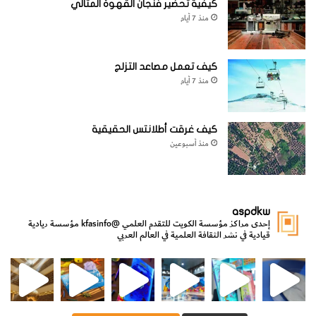
كيفية تحضير فنجان القهوة المثالي
منذ 7 أيام
كيف تعمل مصاعد التزلج
منذ 7 أيام
كيف غرقت أطلانتس الحقيقية
منذ أسبوعين
aspdkw
إحدى مراكز مؤسسة الكويت للتقدم العلمي
@kfasinfo
مؤسسة ريادية
قيادية في نشر الثقافة العلمية في العالم العربي
مي
الدولة لشؤون الش
من الأعماق نكتشف ومن الكتب نتعلّم
⁨ رجعنا! ما كنّا بعيد! مجهزين لكم كل جديد!⁩