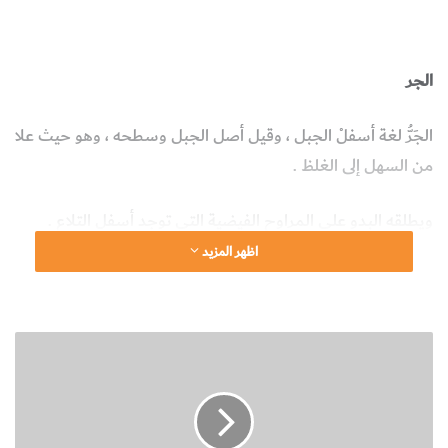
الجر
صخر الجرانوديبوريت
علوم الأرض والجيولوجيا
الجر
الجَرُّ لغة أسفلْ الجبل ، وقيل أصل الجبل وسطحه ، وهو حيث علا
من السهل إلى الغلظ .
ويطلقه البدو على المراوح الفيضية التي توجد أسفل التلاع .
اظهر المزيد
ن
ب
ذ
ة
ت
ع