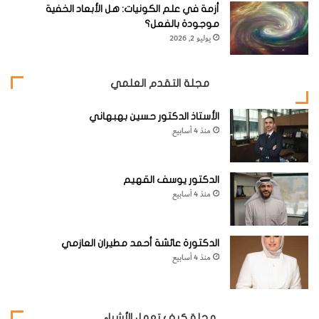
أزمة في علم الكونيات: هل الأبعاد الخفية
وقد يحتوي التوناليت على كمية قليلة من الفلسبارات القلوية أو
موجودة بالفعل؟
قد تختفي تماماً. وتقسم الصخور الجرانيتية بصفة عامة تقسيماً
يوليو 2, 2026
معدنياً معيارياً حسب نسبة الفلسبارات القلوية إلى نسبة
البلاجيوكليز إلى: جرانيت، أداماليت، جرانوديوريت
(انظر الجدول
مجلة التقدم العلمي
التالي).
الأستاذ الدكتور حسين بهبهاني
منذ 4 أسابيع
الدكتور يوسف القهيم
منذ 4 أسابيع
الدكتورة عائشة أحمد مطيران العازمي
منذ 4 أسابيع
مجلة كيف تعمل الأشياء