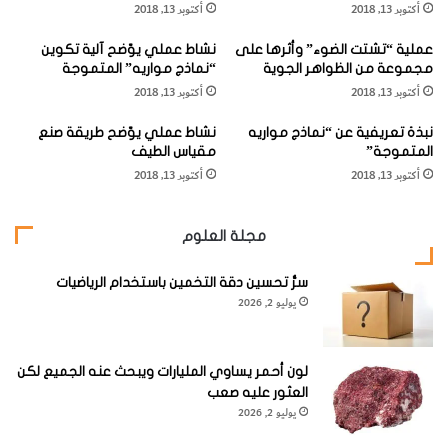
خشن
أكتوبر 13, 2018
أكتوبر 13, 2018
ي
التبلو
د
عملية “تشتت الضوء” وأثرها على
نشاط عملي يوّضح آلية تكوين
ي
ر ذو
مجموعة من الظواهر الجوية
“نماذج مواريه” المتموجة
"
نسيج
أكتوبر 13, 2018
أكتوبر 13, 2018
ناقص الشكل يتكون أساساً من البلاجيوكليز (غالباً أو ليجوكليز أو
نبذة تعريفية عن “نماذج مواريه
نشاط عملي يوّضح طريقة صنع
أنديزين) وفلسبارات قلوية (ارثوكليز أو ميكروكلين غالباً برثيتية)
المتموجة”
مقياس الطيف
أكتوبر 13, 2018
أكتوبر 13, 2018
والكوارتز إضافة إلى وجود بعض المعادن داكنة اللون (مافية)
مثل: البيوتيت والأمفيبول ونادراً البيروكسين.
مجلة العلوم
ويشغل الجرانوديوريت موقعاً وسطاً بين كل من الجرانيت
سرُّ تحسين دقة التخمين باستخدام الرياضيات
والكوارتز ديوريت (توناليت). حيث تزيد نسبة الفلسبارات القلوية
يوليو 2, 2026
عن نسبة البلاجيوكليز في الجرانيت، في حين تزداد نسبة
البلاجيوكليز عن الفلسبارات القلوية في الجرانوديوريت.
لون أحمر يساوي المليارات ويبحث عنه الجميع لكن
العثور عليه صعب
يوليو 2, 2026