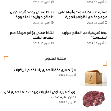
أكتوبر 13, 2018
أكتوبر 13, 2018
"
ل
البلورات شائعة وغالباً تكون منشورية، والأسطح المنشورية تكون
ت
عملية “تشتت الضوء” وأثرها على
نشاط عملي يوّضح آلية تكوين
غالباً مخططة ومقطعها يشبه المثلث الدائري.
ل
مجموعة من الظواهر الجوية
“نماذج مواريه” المتموجة
ي
أكتوبر 13, 2018
أكتوبر 13, 2018
س
ويلاحظ أن البلورات تنتهي بالسطح (
Pedion
)
(شكل 2)
ك
نبذة تعريفية عن “نماذج مواريه
نشاط عملي يوّضح طريقة صنع
والأهرامات الثلاثية (سالبة وموجبة)، كما قد توجد الأهرامات
و
المتموجة”
مقياس الطيف
ب
الثلاثية المزدوجة وقد يوجد المعدن في هيئة كتلية متماسكة.
أكتوبر 13, 2018
أكتوبر 13, 2018
ا
ت
مجلة العلوم
لون
سرُّ تحسين دقة التخمين باستخدام الرياضيات
يوليو 2, 2026
المعد
ن
يعتم
لون أحمر يساوي المليارات ويبحث عنه الجميع لكن
العثور عليه صعب
د إلى حد كبير على التركيب الكيميائي، فالتورمالين الغني بالحديد
يوليو 2, 2026
شورليت (
Shorlite
) وهو النوع الأكثر شيوعاً – يكون لونه أسود.