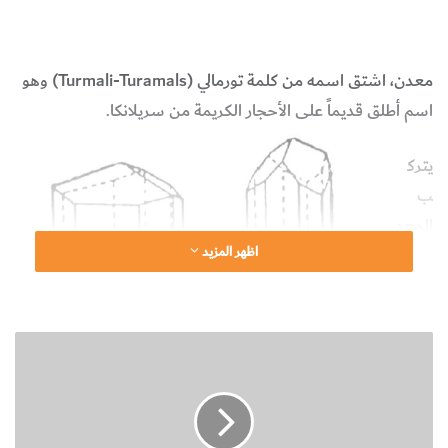
معدن التورمالين
علوم الأرض والجيولوجيا
معدن، اشتق اسمه من كلمة تورمالي (
Turmali-Turamals
) وهو
اسم أطلق قديماً على الأحجار الكريمة من سريلانكا.
يترك
ب
المعد
اظهر المزيد
ن
كيميا
ئياً
ن
من
ب
سيلي
ذ
كات
ة
ت
معقد
ع