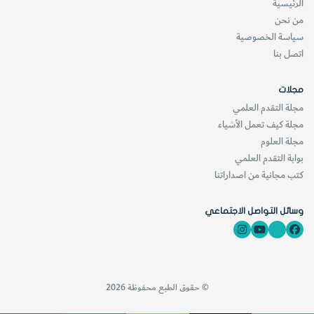
الرئيسية
من نحن
كما تستخدم أنواع التورمالين ذات الألوان الجذابة في صناعة
سياسة الخصوصية
اتصل بنا
الأحجار الكريمة مثل معدن الإلبيت (
Elbaite
) وهو أحد معادن
التورمالين.
مجلات
مجلة التقدم العلمي
[KSAGRelatedArticles] [ASPDRelatedArticles]
مجلة كيف تعمل الأشياء
مجلة العلوم
بوابة التقدم العلمي
website_ksag
علوم الأرض والجيولوجيا
كتب مجانية من اصداراتنا
وسائل التواصل الاجتماعي
© حقوق الطبع محفوظة 2026