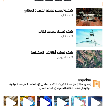
يوجد التورمالين كمعدن إضافي في الصخور النارية والصخور
كيفية تحضير فنجان القهوة المثالي
المتحولة مثل الشست والنيس والصخور الجيرية المتبلورة، إلا أنه
منذ 5 أيام
يوجد بصفة خاصة في صخور البجماتيت الجرانيتية.
والأنواع
كيف تعمل مصاعد التزلج
منذ 5 أيام
الشائعة في
صخور
البجماتيت
كيف غرقت أطلانتس الحقيقية
منذ أسبوعين
هي السوداء
أي الغنية
بالحديد، كما
aspdkw
وقد توجد
إحدى مراكز مؤسسة الكويت للتقدم العلمي
@kfasinfo
مؤسسة ريادية
الأنواع
قيادية في نشر الثقافة العلمية في العالم العربي
الفاتحة اللون
مي
الدولة لشؤون الش
من الأعماق نكتشف ومن الكتب نتعلّم
⁨ رجعنا! ما كنّا بعيد! مجهزين لكم كل جديد!⁩
– والتي