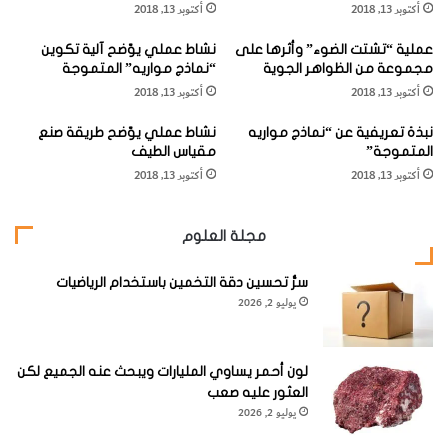
أكتوبر 13, 2018
أكتوبر 13, 2018
و
صِيامِ الأُمَمِ السَّابِقَةِ عَلَى الأُمَّةِ الإسْلامِيَّةِ:
ر
عملية “تشتت الضوء” وأثرها على
نشاط عملي يوّضح آلية تكوين
ي
مجموعة من الظواهر الجوية
“نماذج مواريه” المتموجة
ة
أكتوبر 13, 2018
أكتوبر 13, 2018
ا
ل
1-
الصِّيامُ مَعْروفٌ لَدَى مُعْظَمِ الشُّعوبِ، حَتَّى البُدَائِيَّةِ مِنْها.
نبذة تعريفية عن “نماذج مواريه
نشاط عملي يوّضح طريقة صنع
ص
المتموجة”
مقياس الطيف
و
أكتوبر 13, 2018
أكتوبر 13, 2018
م
2-
الصِّيامُ قَدْ
ا
يكونُ إِمْساكًا
ل
مجلة العلوم
وامْتناعًا عن
الطَّعامِ
سرُّ تحسين دقة التخمين باستخدام الرياضيات
يوليو 2, 2026
والشَّرابِ كُلِّهِ،
أوْ عَنْ أَنْواعٍ
مِنْه، وقَدْ يكونُ
لون أحمر يساوي المليارات ويبحث عنه الجميع لكن
امْتِناعًا عَنْ
العثور عليه صعب
يوليو 2, 2026
أَعْمالٍ مُعيَّنَةٍ،