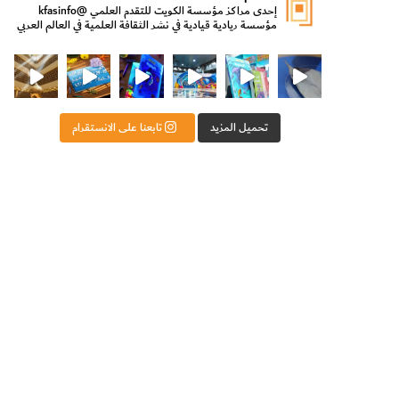
إحدى مراكز مؤسسة الكويت للتقدم العلمي
@kfasinfo
مؤسسة ريادية قيادية في نشر الثقافة العلمية في العالم العربي
ت للتقدم العلمي
ثقافة ووزير الدولة لشؤون الش
من الأعماق نكتشف ومن الكتب نتعلّم
⁨ رجعنا! ما كنّا بعيد! مجهزين لكم كل جديد!⁩
تحميل المزيد
تابعنا على الانستقرام