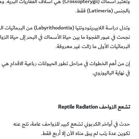
وتعتبر أسماك (
Crossopterygii
) هي أسلاف الفقاريات البرية. 
بالجنس (
Latimeria
) فقط.
وتدل دراسة اللابيريثودونتيا (
Labyrithodontia
) من البرمائيات ال
نجحت في عبور الفجوة ما بين حياة الأسماك في البحر إلى حياة ال
البرمائيات الأولى ما زالت غير معروفة.
إن من أهم الخطوات في مراحل تطور الحيوانات رباعية الاقدام هي 
في نهاية الباليوزوي.
تشعع الزواحف
Reptile Radiation
حدث في أواخر الكربوني تشعع كبير للزواحف عامة، نتج عنه
تكوين عدة رتب لم يبق مناه الآن إلا أربع فقط.