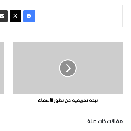
فيسبوك
‫X
ن
ن
ب
ش
ذ
أ
ة
ة
ت
ا
ع
ل
ر
ث
ي
د
ف
ي
ي
ي
نبذة تعريفية عن تطور الأسماك
ة
ا
ع
ت
ن
مقالات ذات صلة
ت
ط