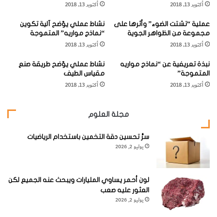
أكتوبر 13, 2018
أكتوبر 13, 2018
م
ر
للمعادلة التالية:
ل
ا
عملية “تشتت الضوء” وأثرها على
نشاط عملي يوّضح آلية تكوين
ي
ج
مجموعة من الظواهر الجوية
“نماذج مواريه” المتموجة
ة
ع
أكتوبر 13, 2018
أكتوبر 13, 2018
"
ه
ا
ا
نبذة تعريفية عن “نماذج مواريه
نشاط عملي يوّضح طريقة صنع
ل
فلوريد القصدير + ماء ← كاسيتريت + حمض الهيدروفلوريك
المتموجة”
مقياس الطيف
ج
وحمض الهيدروفلوريك المتكون يتفاعل مع صخور الحائط
أكتوبر 13, 2018
أكتوبر 13, 2018
ر
ن
المحيطة بصخر جريسن ويعمل على تحولها وتآكلها.
ت
مجلة العلوم
ة
"
سرُّ تحسين دقة التخمين باستخدام الرياضيات
يوليو 2, 2026
وتجدر الإشارة هنا أن نشأة صخر جريسن تعتبر من الأمثلة
النموذجية الواضحة لعلمية التحول بفعل الغازات والأبخرة الحارة.
لون أحمر يساوي المليارات ويبحث عنه الجميع لكن
العثور عليه صعب
يوجد صخر جريسن في مئة عروق أو أشرطة لا يزيد سمكها عن 60
يوليو 2, 2026
سم متداخلة في صخور الجرانيت.