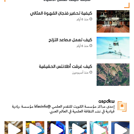
كيفية تحضير فنجان القهوة المثالي
منذ 6 أيام
كيف تعمل مصاعد التزلج
منذ 6 أيام
كيف غرقت أطلانتس الحقيقية
منذ أسبوعين
aspdkw
إحدى مراكز مؤسسة الكويت للتقدم العلمي
@kfasinfo
مؤسسة ريادية
قيادية في نشر الثقافة العلمية في العالم العربي
مي
الدولة لشؤون الش
من الأعماق نكتشف ومن الكتب نتعلّم
⁨ رجعنا! ما كنّا بعيد! مجهزين لكم كل جديد!⁩