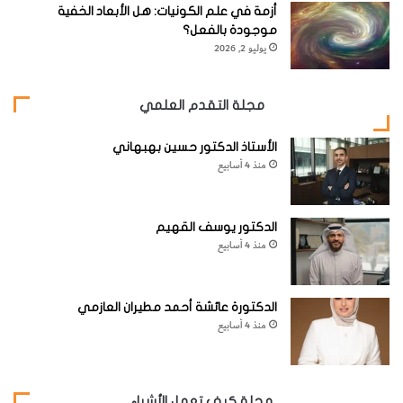
أزمة في علم الكونيات: هل الأبعاد الخفية
[KSAGRelatedArticles] [ASPDRelatedArticles]
موجودة بالفعل؟
يوليو 2, 2026
website_ksag
علوم الأرض والجيولوجيا
مجلة التقدم العلمي
الأستاذ الدكتور حسين بهبهاني
منذ 4 أسابيع
الدكتور يوسف القهيم
منذ 4 أسابيع
الدكتورة عائشة أحمد مطيران العازمي
منذ 4 أسابيع
مجلة كيف تعمل الأشياء