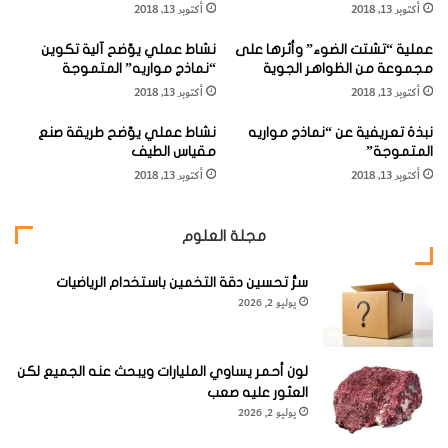
أكتوبر 13, 2018
أكتوبر 13, 2018
"
ض
الكيميائية للمياه الجوفية المنبثقة من الينابيع والعيون المائية
ا
الحارة، التي تسهم بدروها في ترسب تلك الرواسب الجيرية
عملية “تشتت الضوء” وأثرها على
نشاط عملي يوّضح آلية تكوين
ل
مجموعة من الظواهر الجوية
“نماذج مواريه” المتموجة
العظيمة المسامية الهشة.
ث
أكتوبر 13, 2018
أكتوبر 13, 2018
ب
ر
ويرتبط تكوين التوفا كذلك بالتكوينات الصخرية الحديثة العمر
نبذة تعريفية عن “نماذج مواريه
نشاط عملي يوّضح طريقة صنع
ة
المتموجة”
مقياس الطيف
"
الجيولوجي وخاصة تكوينات البلايوستوسين والهولوسين.
أكتوبر 13, 2018
أكتوبر 13, 2018
و
ا
ل
مجلة العلوم
ن
ه
ومن بين نماذج تجمعات رواسب التوفا الجيرية تلك التكوينات
سرُّ تحسين دقة التخمين باستخدام الرياضيات
ر
الجيرية الإسفنجية الشكل المترسبة حول العيون المائية
يوليو 2, 2026
ا
ل
والنافورات الحارة لكل من نافورة يلوستون بارك (
Yellowstone
ج
Park
) ونافورة اولدفياينفول (
Oldfaithful
) وينابيع ماموث الحارة
ل
لون أحمر يساوي المليارات ويبحث عنه الجميع لكن
(
Mammoth Hot Springs
) في منطقة حديقة يلوستون الوطنية
ي
العثور عليه صعب
د
يوليو 2, 2026
(
Yellowstone national park region
) بالولايات المتحدة
ي