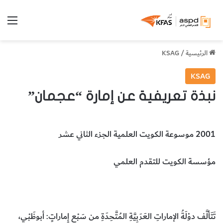
الق
الرئيسية
/
KSAG
KSAG
نبذة تعريفية عن إمارة “عجمان”
2001 موسوعة الكويت العلمية الجزء الثاني عشر
مؤسسة الكويت للتقدم العلمي
إمارة عجمان
الاماكن والمدن والدول
المخطوطات والكتب النادرة
تَتَألَّف دوْلَةُ الإماراتِ العَرَبِيَّةِ المُتَّحِدَةِ من سَبْعِ إِماراتٍ: أبوظَبْي،