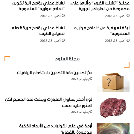
عملية “تشتت الضوء” وأثرها على
نشاط عملي يوّضح آلية تكوين
ع
ن
مجموعة من الظواهر الجوية
“نماذج مواريه” المتموجة
ج
ب
أكتوبر 13, 2018
أكتوبر 13, 2018
ا
ا
والمدينةُ الثانيةُ في الإمارةِ مدينةُ المَنَامَةِ. وتَقَعُ في مِنْطَقَةٍ زِراعِيَّةٍ.
ئ
ت
نبذة تعريفية عن “نماذج مواريه
ومَنازِلُ المدينَةِ مَطْلِيَّةٌ باللَّونِ الأَبْيضِ، وتُشْبِهُ الدّارَ البَيْضاءَ
نشاط عملي يوّضح طريقة صنع
ب
"
المتموجة”
مقياس الطيف
ا
ا
بالمَغْرِبِ.
أكتوبر 13, 2018
أكتوبر 13, 2018
ل
ل
د
ع
أما المدينةُ الثالثةُ، فهي مدينةُ مَصْفون، وهي تَقَعُ أيضا في مِنْطَقَةٍ
ن
د
مجلة العلوم
ي
س
زِراعِيَّةٍ، وتوجدُ قَلْعَةٌ كبيرةٌ علَى أَعْلَى جِبالِها تُشْرِفُ علَى المدينةِ.
ا
"
ا
سرُّ تحسين دقة التخمين باستخدام الرياضيات
يوليو 2, 2026
وأهمُّ قبائلِ الإمارةِ قبيلةُ النَّعيمِيِّ، وقبيلةُ آل بوكليبيّ، وقبيلةُ
ل
س
المَسائِبَةِ، وقبيلةُ الشُّقوصِ، وقبيلةُ البومَهير.
ب
ع
لون أحمر يساوي المليارات ويبحث عنه الجميع لكن
"
ويعملُ أَغْلَبُ سكّانِ إمارةِ عجمانَ في صَيْد الأَسماكِ، واللّؤلؤ،
العثور عليه صعب
يوليو 2, 2026
وصِناعَةِ السُّفُنِ، وفي الزِّراعَةِ والتِّجارَةِ، ورَعْيِ الماشِيَة، فضلاً على
الأعمالِ المُتَّصِلَةِ باستخراجِ البترولِ.
أزمة في علم الكونيات: هل الأبعاد الخفية
موجودة بالفعل؟