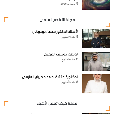
يوليو 2, 2026
[KSAGRelatedArticles] [ASPDRelatedArticles]
مجلة التقدم العلمي
website_ksag
الاماكن والمدن والدول
الأستاذ الدكتور حسين بهبهاني
منذ 4 أسابيع
الدكتور يوسف القهيم
منذ 4 أسابيع
الدكتورة عائشة أحمد مطيران العازمي
منذ 4 أسابيع
مجلة كيف تعمل الأشياء