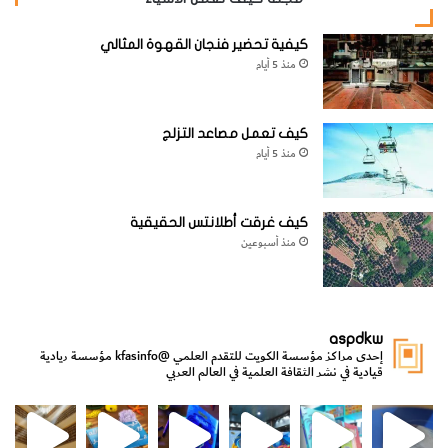
والتي تبدأ عندها الحبيبات الرملية بالحركة.
كيفية تحضير فنجان القهوة المثالي
منذ 5 أيام
وقد لاحظ باجنولد (
Bagnold, 1941
) وباحثون آخرون مثل
كيف تعمل مصاعد التزلج
اندرسون وهاف (
Anderson & Haff, 1988
) بأنه عندما تبدأ
منذ 5 أيام
الحبيبات الرملية بالحركة فأن بمقدورها أن تستمر في الحركة عند
سرعة قاصة معينة والتي هي أقل من السرعة المطلوبة لبدء
كيف غرقت أطلانتس الحقيقية
الحركة استاتيكيا.
منذ أسبوعين
وقد
عرف
aspdkw
ت
إحدى مراكز مؤسسة الكويت للتقدم العلمي
@kfasinfo
مؤسسة ريادية
قيادية في نشر الثقافة العلمية في العالم العربي
هذه
مي
الدولة لشؤون الش
من الأعماق نكتشف ومن الكتب نتعلّم
⁨ رجعنا! ما كنّا بعيد! مجهزين لكم كل جديد!⁩
الحرك