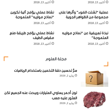
أكتوبر 13, 2018
أكتوبر 13, 2018
ل
عن
9
متر/ثانية.
ر
عملية “تشتت الضوء” وأثرها على
نشاط عملي يوّضح آلية تكوين
م
مجموعة من الظواهر الجوية
“نماذج مواريه” المتموجة
ل
أكتوبر 13, 2018
أكتوبر 13, 2018
ب
ف
والكثبان الرملية المتحركة ظاهر صحراوية تنشأ نتيجة لتحرك
نبذة تعريفية عن “نماذج مواريه
نشاط عملي يوّضح طريقة صنع
ع
المتموجة”
مقياس الطيف
ل
الحبيبات الجافة أو الترابية غير المتماسكة مع بعضها لتتجمع
أكتوبر 13, 2018
أكتوبر 13, 2018
ا
بشكل تلال منفردة أو سلاسل من التلال الرملية، وتكون حركتها
ل
محكومة بحجم الكثيب نفسه.
ر
مجلة العلوم
ي
ا
وعادة تتحرك الكثبان الصغيرة مسافة لا تتعدي
80
متر/ سنة، أما
سرُّ تحسين دقة التخمين باستخدام الرياضيات
ح
يوليو 2, 2026
الكثبان الكبيرة فتكون أكثر تقيدا وتتحرك لمسافات قليلة لا تزيد
عن بضع الأمتار لكل سنة (العوضي،
1989
).
لون أحمر يساوي المليارات ويبحث عنه الجميع لكن
وسنتناول فيما يلي أشكال انتقال حبيبات الرمال والعوامل
العثور عليه صعب
يوليو 2, 2026
المباشرة وغير المباشرة التي قد تؤثر سلبياً أو إيجابياً على