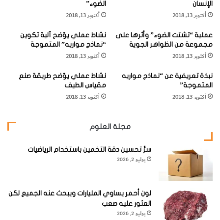
وتختلف تضاريس الغلاف الصخري،ففيها المناطق المرتفعة
الإنسان
الضوء”
ا
ح
المتمثلة في الجبال والهضاب. وتعد قمة
إفرست
في جبال
أكتوبر 13, 2018
أكتوبر 13, 2018
ح
ق
ة
الهيمالايا
شمالي الهند أعلى قمة جبلية في العالم حيث يبلغ
ل
عملية “تشتت الضوء” وأثرها على
نشاط عملي يوّضح آلية تكوين
"
ي
ارتفاعها 29440 قدما (8848 مترا). أما المناطق المنخفضة فهي
مجموعة من الظواهر الجوية
“نماذج مواريه” المتموجة
ا
ة
أكتوبر 13, 2018
تشمل السهول والوديان والأحواض.
أكتوبر 13, 2018
ل
ا
غ
ل
نبذة تعريفية عن “نماذج مواريه
نشاط عملي يوّضح طريقة صنع
ل
ت
المتموجة”
مقياس الطيف
ا
ي
أكتوبر 13, 2018
أكتوبر 13, 2018
ف
ت
ا
ش
أنواع صخور الغلاف الصخري:
ل
م
مجلة العلوم
م
ل
وتختلف أنواع صخور الغلاف الصخري من حيث نشأتها ودرجة
ا
ه
ئ
سرُّ تحسين دقة التخمين باستخدام الرياضيات
ا
صلابتها، وهي:
يوليو 2, 2026
ي
"
"
ا
1- الصخور النارية
، وهي أقدم الصخور وأشدها صلابة، ومن أمثلتها
و
ل
م
غ
صخر الجرانيت وصخر البازلت.
لون أحمر يساوي المليارات ويبحث عنه الجميع لكن
د
ل
العثور عليه صعب
ى
ا
يوليو 2, 2026