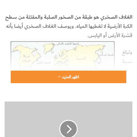
الصخري
علوم الأرض والجيولوجيا
الغلاف الصخري هو طبقة من الصخور الصلبة والمفتتة من سطح
الكرة الأرضية لا تغطيها المياه. ويوصف الغلاف الصخري أيضا بأنه
قشرة الأرض أو اليابس.
وتبلغ
نسبة
مسا
اظهر المزيد
حة
الياب
س
أ
29%
ن
من مساحة سطح الكرة الأرضية، أي حوالي 148 مليون كيلومتر
و
ا
مربع.
ع
ا