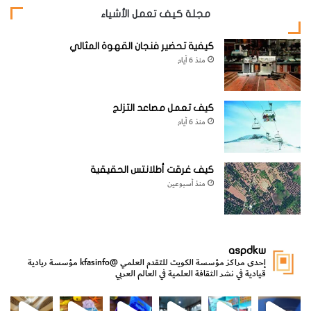
والمعادن المشعة.
مجلة كيف تعمل الأشياء
2-
يمدنا بالصخور التي تستخدم في البناء.
كيفية تحضير فنجان القهوة المثالي
منذ 6 أيام
3-
نستغل تربته في النشاط الزراعي.
كيف تعمل مصاعد التزلج
[KSAGRelatedArticles] [ASPDRelatedArticles]
منذ 6 أيام
website_ksag
علوم الأرض والجيولوجيا
كيف غرقت أطلانتس الحقيقية
منذ أسبوعين
aspdkw
إحدى مراكز مؤسسة الكويت للتقدم العلمي
@kfasinfo
مؤسسة ريادية
قيادية في نشر الثقافة العلمية في العالم العربي
مي
الدولة لشؤون الش
من الأعماق نكتشف ومن الكتب نتعلّم
⁨ رجعنا! ما كنّا بعيد! مجهزين لكم كل جديد!⁩