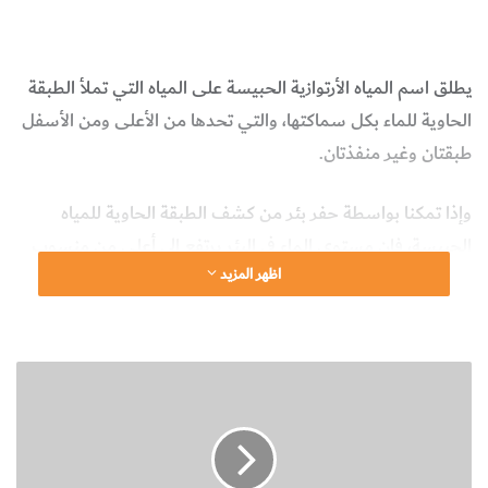
الماء الجوفي
الظروف الارتوازية
علوم الأرض والجيولوجيا
يطلق اسم المياه الأرتوازية الحبيسة على المياه التي تملأ الطبقة
الحاوية للماء بكل سماكتها، والتي تحدها من الأعلى ومن الأسفل
طبقتان وغير منفذتان.
وإذا تمكنا بواسطة حفر بئر من كشف الطبقة الحاوية للمياه
الحبيسة، فإن مستوى الماء في البئر يرتفع إلى أعلى من منسوب
اظهر المزيد
الطبقة الحاوية للماء أو مستوى الماء الجوفي.
وفي مصر واليونان القديمتين كانت آبار المياه الارتوازية معروفة
منذ 4000 سنة مضت، أما في أوروبا فقد اكتشفت المياه المتدفة
خ
ط
في فرنسا في إقليم أرتوا (الاسم القديم – ارتوازيا) في عام 1126
و
حيث سميت بالمياه الارتوازية.
ا
ت
ت