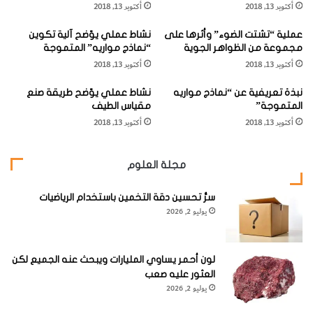
أكتوبر 13, 2018
أكتوبر 13, 2018
ا
ا
ق
ه
عملية “تشتت الضوء” وأثرها على
نشاط عملي يوّضح آلية تكوين
ا
ح
مجموعة من الظواهر الجوية
“نماذج مواريه” المتموجة
ل
ق
أكتوبر 13, 2018
أكتوبر 13, 2018
ت
و
ويمكن أيضاً للينابيع الارتوازية أن تنبثق عند النقاط التي تتحلل من
ش
ل
الضغط الطبيعي، ولذا فإن معظم مراكز العمران في الواحات
نبذة تعريفية عن “نماذج مواريه
نشاط عملي يوّضح طريقة صنع
ب
ا
المتموجة”
مقياس الطيف
ي
ل
المصرية على سبيل المثال قد قامت ونمت عند هذه الأماكن.
أكتوبر 13, 2018
أكتوبر 13, 2018
ع
ن
ف
والماء يعتبر مذيباً فريداً من نوعه حتى إنه يوصف بأنه مذيب عام.
ط
مجلة العلوم
"
وحينما يتكثف الماء ويسقط على هيئة أمطار وثلوج، فهو يمتص
كميات قليلة من المواد المعدنية والعضوية من الهواء، وبعد
سرُّ تحسين دقة التخمين باستخدام الرياضيات
يوليو 2, 2026
جريانه على الأرض فإنه يذيب بعض مواد التربة والصخور التي يمر
بها، ولذلك فإنه يمكن القول إن الماء الأرضي ليس نقياً كيميائياً.
لون أحمر يساوي المليارات ويبحث عنه الجميع لكن
وغالباً ما تكون مكوناته المعدنية الشائعة هي بيكربونات
العثور عليه صعب
يوليو 2, 2026
وكلوريدات وكبريتات الكلسيوم والمغنيسيوم والصوديوم