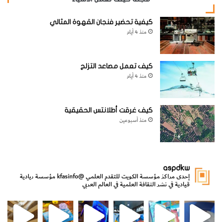
website_ksag
علوم الأرض والجيولوجيا
كيفية تحضير فنجان القهوة المثالي
منذ 4 أيام
كيف تعمل مصاعد التزلج
منذ 4 أيام
كيف غرقت أطلانتس الحقيقية
منذ أسبوعين
aspdkw
إحدى مراكز مؤسسة الكويت للتقدم العلمي
@kfasinfo
مؤسسة ريادية
قيادية في نشر الثقافة العلمية في العالم العربي
مي
الدولة لشؤون الش
من الأعماق نكتشف ومن الكتب نتعلّم
⁨ رجعنا! ما كنّا بعيد! مجهزين لكم كل جديد!⁩