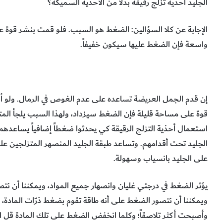
الجليد أحذية تزلج رقيقة بدلاً من الأحذية السميكة؟
الإجابة عن كلا السؤالين: الضغط هو السبب. فلو قمت بنشر قوة 
واسعة فإن الضغط عليها سيكون خفيفاً.
إن قدم الجمل العريضة تساعده على عدم الغوص في الرمال. ولو 
قوة على مساحة قليلة فإن الضغط سيزداد، ولهذا السبب يلجأ المت
استعمال أحذية التزلج الرقيقة كي يحدثوا ضغطاً إضافياً يساعده
الجليد تحت أقدامهم. وتساعد طبقة الجليد المنصهر المتزلجين على 
على الجليد بانسياب وسهولة
.
يؤثر الضغط في درجتي غليان وانصهار جميع المواد، ويمكننا أن نت
ويمكننا أن نتصور الضغط على أنه طاقة تقوم بضغط ذرّات المادة، 
وأصبحت أكثر تلاصقاً؛ وكلما انخفض الضغط على تلك المادة قل انضغا