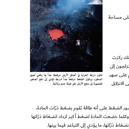
على مساحة
أنك ركزت
زلجون إلى
م على صهر
الانزلاق
صور الضغط على أنه طاقة تقوم بضغط ذرّات المادة،
وكلما خضعت المادة لضغط أكبر ازداد انضغاط ذرّاتها
ط ذرّاتها، ما يؤدي إلى التباعد فيما بينها
.