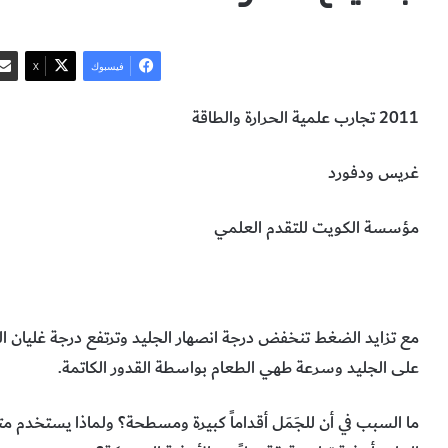
فيسبوك
‫X
2011 تجارب علمية الحرارة والطاقة
غريس ودفورد
مؤسسة الكويت للتقدم العلمي
مدى تأثير الضغط في درجتي غليان وانصهار
درجة الغليان
درجة الان
مع تزايد الضغط تنخفض درجة انصهار الجليد وترتفع درجة غليان ا
على الجليد وسرعة طهي الطعام بواسطة القدور الكاتمة
.
ما السبب في أن للجَمَل أقداماً كبيرة ومسطحة؟ ولماذا يستخدم مت