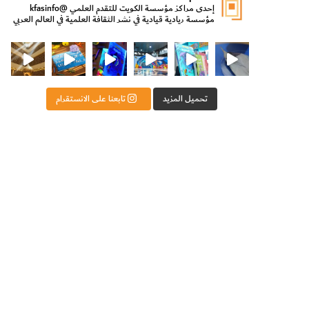
إحدى مراكز مؤسسة الكويت للتقدم العلمي
@kfasinfo
مؤسسة ريادية قيادية في نشر الثقافة العلمية في العالم العربي
ت للتقدم العلمي
ثقافة ووزير الدولة لشؤون الش
من الأعماق نكتشف ومن الكتب نتعلّم
⁨ رجعنا! ما كنّا بعيد! مجهزين لكم كل جديد!⁩
تحميل المزيد
تابعنا على الانستقرام