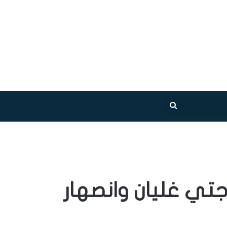
بحث
عن
تي غليان وانصهار