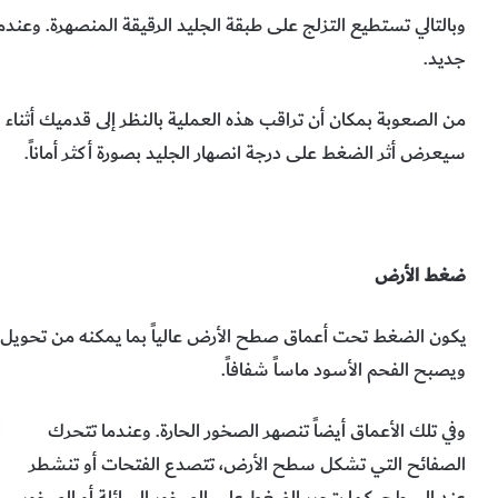
وبالتالي تستطيع التزلج على طبقة الجليد الرقيقة المنصهرة. وعند
جديد
.
من الصعوبة بمكان أن تراقب هذه العملية بالنظر إلى قدميك أثناء 
سيعرض أثر الضغط على درجة انصهار الجليد بصورة أكثر أماناً.
ضغط الأرض
يكون الضغط تحت أعماق صطح الأرض عالياً بما يمكنه من تحويل الف
ويصبح الفحم الأسود ماساً شفافاً.
وفي تلك الأعماق أيضاً تنصهر الصخور الحارة. وعندما تتحرك
الصفائح التي تشكل سطح الأرض، تتصدع الفتحات أو تنشطر
عند السطح، كما يتحرر الضغط على الصخور السائلة أو الصخور