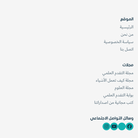
3
– تحدثي عن الطقس، وخصوصا باستخدام كلمات مثل «اليوم»
«أمس»، «الأسبوع الماضي»، وبهذا سوف تنسبين مرور الوقت
لـشيء ملموس وملحوظ من الأطفال كالطقس.
الموقع
الرئيسية
من نحن
[KSAGRelatedArticles] [ASPDRelatedArticles]
سياسة الخصوصية
اتصل بنا
website_ksag
العلوم الإنسانية والإجتماعية
مجلات
مجلة التقدم العلمي
مجلة كيف تعمل الأشياء
مجلة العلوم
بوابة التقدم العلمي
كتب مجانية من اصداراتنا
وسائل التواصل الاجتماعي