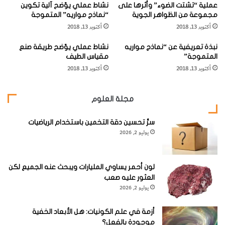
عملية “تشتت الضوء” وأثرها على
نشاط عملي يوّضح آلية تكوين
والمجرة عبارة عن نظام صغير الحجم، ولهذا فهي أكثر خفوتاً،
مجموعة من الظواهر الجوية
“نماذج مواريه” المتموجة
ولمعان السطح متدنٍ. وليس من الصعب رصد المجرة بالمنظار
أكتوبر 13, 2018
أكتوبر 13, 2018
المعظم بين النجمين
α
(ألفا) و
β
(بيتا) المرأة المسلسة، ولكن من
نبذة تعريفية عن “نماذج مواريه
نشاط عملي يوّضح طريقة صنع
المدهش أنها قد تصبح مراوغة عند محاولة البحث عنها بالمنظار.
المتموجة”
مقياس الطيف
أكتوبر 13, 2018
أكتوبر 13, 2018
سوف يظهر منظار كاسر قطره 37 سنتيمتراً شكلها بشكل حسن.
وكما هو متوقع فهي تحتوي على أجسام من جميع الأنواع، حشود
مجلة العلوم
ونجوم متغيرة وسدم، على سبيل المثال. وأحيانا تلقب هذه
سرُّ تحسين دقة التخمين باستخدام الرياضيات
المجرة باسم مجرة دولاب النار (
Pinwheel Galaxy
).
يوليو 2, 2026
لون أحمر يساوي المليارات ويبحث عنه الجميع لكن
العثور عليه صعب
يوليو 2, 2026
أزمة في علم الكونيات: هل الأبعاد الخفية
موجودة بالفعل؟