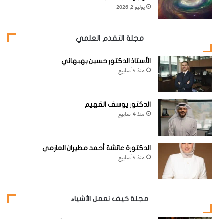
يوليو 2, 2026
مجلة التقدم العلمي
الأستاذ الدكتور حسين بهبهاني
منذ 4 أسابيع
[KSAGRelatedArticles] [ASPDRelatedArticles]
الدكتور يوسف القهيم
منذ 4 أسابيع
website_ksag
علم الفلك
الدكتورة عائشة أحمد مطيران العازمي
منذ 4 أسابيع
مجلة كيف تعمل الأشياء