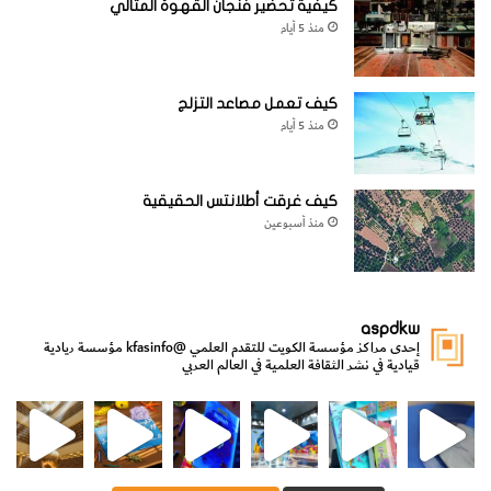
كيفية تحضير فنجان القهوة المثالي
منذ 5 أيام
كيف تعمل مصاعد التزلج
منذ 5 أيام
كيف غرقت أطلانتس الحقيقية
منذ أسبوعين
aspdkw
إحدى مراكز مؤسسة الكويت للتقدم العلمي
@kfasinfo
مؤسسة ريادية
قيادية في نشر الثقافة العلمية في العالم العربي
مي
الدولة لشؤون الش
من الأعماق نكتشف ومن الكتب نتعلّم
⁨ رجعنا! ما كنّا بعيد! مجهزين لكم كل جديد!⁩