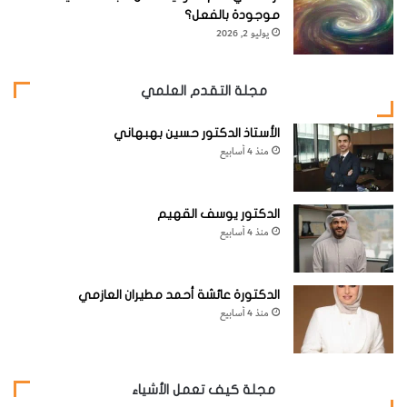
زاوي 4.‘‘1.
موجودة بالفعل؟
يوليو 2, 2026
يقع نجم
ζ
(زيتا) العنقاء بالقرب من نجم آخر النهــر في كوكبـة النهر.
ويكون المثـلث الـذي يشكلـه
γ
(غامــا) و
β
(بيتا) و
δ
(دلتا) واضح
مجلة التقدم العلمي
الملامح إلى حد ما.
الأستاذ الدكتور حسين بهبهاني
منذ 4 أسابيع
الدكتور يوسف القهيم
منذ 4 أسابيع
الدكتورة عائشة أحمد مطيران العازمي
منذ 4 أسابيع
مجلة كيف تعمل الأشياء