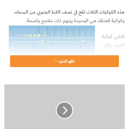
هذه الكوكبات الثلاث تقع في نصف الكرة الجنوبي من السماء،
وكوكبة العنقاء هي الوحيدة بينهم ذات ملامح واضحة.
تلتقي كوكبة
الفرن، وكان
اسمها في
اظهر المزيد
الأصل الفرن
الكيميائي، مع
كوكبة النهر.
ا
والنجم
ل
الوحيد فيها
م
الذي يزيد
ل
ا
قدره النجمي
م
عن الدرجة
ح