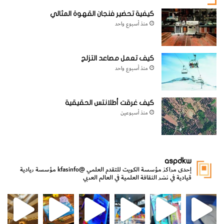
[KSAGRelatedArticles] [ASPDRelatedArticles]
كيفية تحضير فنجان القهوة المثالي
منذ أسبوع واحد
website_ksag
علم الفلك
كيف تعمل مصاعد التزلج
منذ أسبوع واحد
كيف غرقت أطلانتس الحقيقية
منذ أسبوعين
aspdkw
إحدى مراكز مؤسسة الكويت للتقدم العلمي
@kfasinfo
مؤسسة ريادية
قيادية في نشر الثقافة العلمية في العالم العربي
مي
الدولة لشؤون الش
من الأعماق نكتشف ومن الكتب نتعلّم
⁨ رجعنا! ما كنّا بعيد! مجهزين لكم كل جديد!⁩