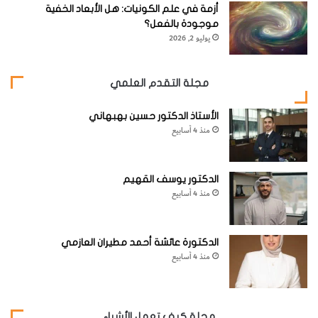
أزمة في علم الكونيات: هل الأبعاد الخفية
فقد عملت نحو عشر سنوات قبل أن تنتج هذه الأنابيب في النهاية،
موجودة بالفعل؟
وقبل أن تستخدم طريقتي الجديدة بالفعل في جميع مستشفيات
يوليو 2, 2026
السويد، وكذلك في غيرها من الدول الأخرى حول العالم)).
مجلة التقدم العلمي
[KSAGRelatedArticles] [ASPDRelatedArticles]
الأستاذ الدكتور حسين بهبهاني
منذ 4 أسابيع
website_ksag
الطب
الدكتور يوسف القهيم
منذ 4 أسابيع
الدكتورة عائشة أحمد مطيران العازمي
منذ 4 أسابيع
مجلة كيف تعمل الأشياء