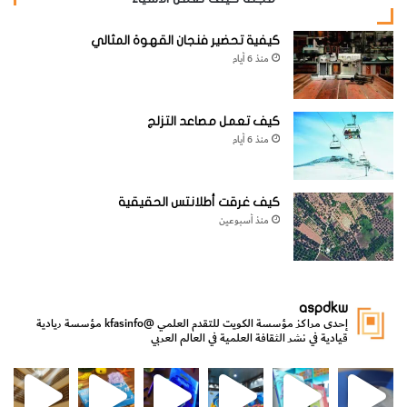
كيفية تحضير فنجان القهوة المثالي
منذ 6 أيام
كيف تعمل مصاعد التزلج
منذ 6 أيام
كيف غرقت أطلانتس الحقيقية
منذ أسبوعين
aspdkw
إحدى مراكز مؤسسة الكويت للتقدم العلمي
@kfasinfo
مؤسسة ريادية
قيادية في نشر الثقافة العلمية في العالم العربي
مي
الدولة لشؤون الش
من الأعماق نكتشف ومن الكتب نتعلّم
⁨ رجعنا! ما كنّا بعيد! مجهزين لكم كل جديد!⁩