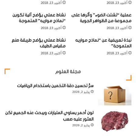
أكتوبر 13, 2018
أكتوبر 13, 2018
ل
ت
م
ه
وهذا العامل تزداد أهميته عندما نفكر في فيروس الإيدز والتهابات
عملية “تشتت الضوء” وأثرها على
نشاط عملي يوّضح آلية تكوين
ر
ا
الكبد. كما أن تكلفتها أقل؛ لأنها لا تحتاج إلى أي ممصات.
مجموعة من الظواهر الجوية
“نماذج مواريه” المتموجة
س
ا
أكتوبر 13, 2018
أكتوبر 13, 2018
و
ل
ن
م
والجدير بالشرح هنا، أن الأنبوبة البالغ طولها 12 سم ليست هي
نبذة تعريفية عن “نماذج مواريه
نشاط عملي يوّضح طريقة صنع
"
م
المتموجة”
مقياس الطيف
في حد نفسها ((الاختراع))، لكنها عنصر لا يمكن الاستغناء عنه
ر
أكتوبر 13, 2018
أكتوبر 13, 2018
ض
لطريقة ((باربرو)) الجديدة، التي تشمل حاملا توضع به الأنابيب،
ة
ويحتوي الحامل على مقياس متدرج يسمح بالتحول إلى طريقة
"
مجلة العلوم
ب
(
Westergren
)
القياسية، وتصحيح اختلافات درجة الحرارة.
ا
سرُّ تحسين دقة التخمين باستخدام الرياضيات
ر
يوليو 2, 2026
ب
ر
و
وتقول ((باربرو)): ((إن الفكرة كانت بسيطة، ولكنني لم أكن أتصور
"
لون أحمر يساوي المليارات ويبحث عنه الجميع لكن
أنني سأواجه الكثير من الصعوبات، أو أنه سيكون هناك هذا الكم
العثور عليه صعب
يوليو 2, 2026
من العمل المضني.