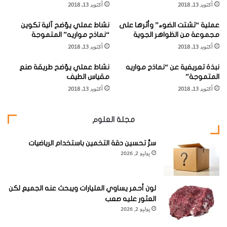
أكتوبر 13, 2018
أكتوبر 13, 2018
ق
ر
د
ص
عملية “تشتت الضوء” وأثرها على
نشاط عملي يوّضح آلية تكوين
ي
ا
معادلة رقم (3)
مجموعة من الظواهر الجوية
“نماذج مواريه” المتموجة
ر
ص
أكتوبر 13, 2018
أكتوبر 13, 2018
ع
ل
40
40
م
ت
)
/ K
T = 1885 In (1 + 9.10 Ar
نبذة تعريفية عن “نماذج مواريه
نشاط عملي يوّضح طريقة صنع
ر
ق
المتموجة”
مقياس الطيف
ا
د
حيث
T
العمر مقدراً بملايين السنين.
أكتوبر 13, 2018
أكتوبر 13, 2018
ل
ي
ص
ر
خ
ع
40
ونظراً لأن وفرة النظير (
K
) في البوتاسيوم العادي ثابتة وتبلغ
مجلة العلوم
و
م
(0.119 %) فإنه يمكن تقدير هذا النظير بالطريقة الكيماوية
ر
ر
سرُّ تحسين دقة التخمين باستخدام الرياضيات
ا
الموحدة لفصل وتقدير العناصر في محاليل.
يوليو 2, 2026
ل
ص
40
أما (
Ar
) فيقدر بطريقة محلول النظائر المخفف بعد أن يفرج
خ
و
عنه كمياً من المعدن بعملية الانتشار على أن يجري التصحيح
لون أحمر يساوي المليارات ويبحث عنه الجميع لكن
ر
العثور عليه صعب
40
اللازم نظراً لاختلاطه بـ (
Ar
) من الهواء الجوي وذلك بمراقبة
يوليو 2, 2026
36
(
Ar
) في عينة الغاز.