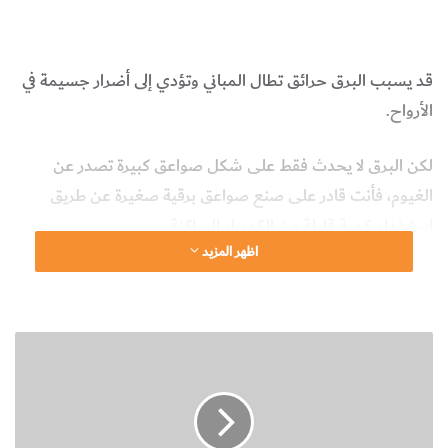
طرق تخزين الشحنات الكهربائية
الشحنات الكهربائية
الفيزياء
قد يسبب البرق حرائق تطال المباني وتؤدي إلى أضرار جسيمة في
الأرواح.
لكن البرق لا يحدث فقط على شكل صواعق كبيرة تصدر عن
الغيوم، فأنت قادر على صنع صواعق برقية صغيرة عن طريق
استخدام كمية قليلة من الكهرباء الساكنة.
اظهر المزيد
قبل أن يخترع " فولتا " المُركِّمات وقبل أن يفهم الناس التيار
الكهربائي، بحث العلماء عن وسائل يخزنون بواسطتها الكهرباء
الساكنة.
ن
ش
ا
ط
ع
م