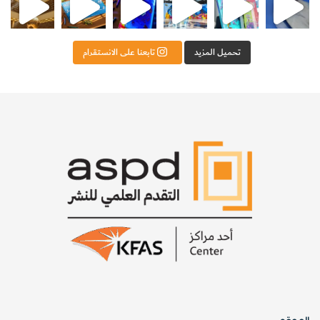
[KSAGRelatedArticles] [ASPDRelatedArticles]
تحميل المزيد
تابعنا على الانستقرام
website_ksag
الفيزياء