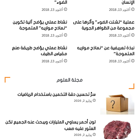
كما
الإنسان
الضوء”
ه
ق
أكتوبر 13, 2018
أكتوبر 13, 2018
ر
ة
قام
ب
ص
(بنجا
عملية “تشتت الضوء” وأثرها على
نشاط عملي يوّضح آلية تكوين
ا
ن
مجموعة من الظواهر الجوية
“نماذج مواريه” المتموجة
مين
ئ
ع
أكتوبر 13, 2018
أكتوبر 13, 2018
ي
"
فرانكل
"
و
ين) ( 1706 – 1790 ) بتجربة شهيرة في عام 1752 تتعلق بإطلاق
نبذة تعريفية عن “نماذج مواريه
نشاط عملي يوّضح طريقة صنع
ل
ع
المتموجة”
مقياس الطيف
ل
ا
طائرة ورقية أثناء طقس عاصف، لكن القليل من المتابعين عرفوا
أكتوبر 13, 2018
أكتوبر 13, 2018
ك
ء
أن (فرانكلين) كان يحاول من خلال تلك التجربة تخزين الكهرباء
ش
ل
ف
ا
التي تولّدها الغيوم في "وعاء لايدن" .
مجلة العلوم
ع
ي
ن
د
وعندما مرت غيمة عاصفة فوق طائرة (فرانكلين) الورقية، تسربت
ا
سرُّ تحسين دقة التخمين باستخدام الرياضيات
ن
يوليو 2, 2026
ل
ا
الشحنات السالبة في تلك الغيمة إلى الطائرة عبر خيوط الطائرة إلى
ش
ل
مفتاح ومن ثم إلى "وعاء لايدن" الموصول بالمفتاح بواسطة سلك
ح
ك
ن
معدني رفيع.
ه
لون أحمر يساوي المليارات ويبحث عنه الجميع لكن
ا
ر
العثور عليه صعب
ت
ب
يوليو 2, 2026