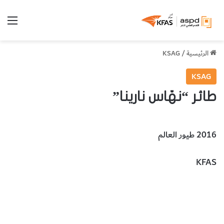
الق
الرئيسية
/
KSAG
KSAG
طائر “نهّاس نارينا”
2016 طيور العالم
KFAS
طائر نهّاس نارينا
الحيوانات والطيور والحشرات
البيولوجيا وعلوم
الحياة