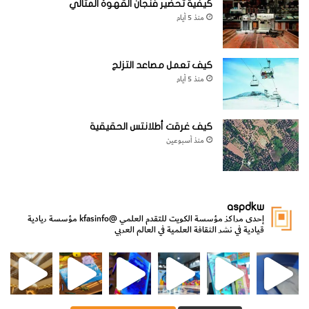
كيفية تحضير فنجان القهوة المثالي
منذ 5 أيام
كيف تعمل مصاعد التزلج
منذ 5 أيام
كيف غرقت أطلانتس الحقيقية
منذ أسبوعين
aspdkw
إحدى مراكز مؤسسة الكويت للتقدم العلمي
@kfasinfo
مؤسسة ريادية
قيادية في نشر الثقافة العلمية في العالم العربي
مي
الدولة لشؤون الش
من الأعماق نكتشف ومن الكتب نتعلّم
⁨ رجعنا! ما كنّا بعيد! مجهزين لكم كل جديد!⁩