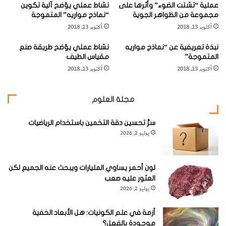
عملية “تشتت الضوء” وأثرها على
نشاط عملي يوّضح آلية تكوين
ل
الكثيرة الأحراج. طائر مُقيم أو مُهاجر محليّاً. أنواع مُشابهة: نوعان
مجموعة من الظواهر الجوية
“نماذج مواريه” المتموجة
رّ
من نهّاسات الإقليم المداري الأفريقي الأخرى.
أكتوبر 13, 2018
أكتوبر 13, 2018
أ
س
نبذة تعريفية عن “نماذج مواريه
نشاط عملي يوّضح طريقة صنع
"
[KSAGRelatedArticles] [ASPDRelatedArticles]
المتموجة”
مقياس الطيف
و
أكتوبر 13, 2018
أكتوبر 13, 2018
"
ا
website_ksag
الحيوانات والطيور والحشرات
ل
مجلة العلوم
مُ
ل
سرُّ تحسين دقة التخمين باستخدام الرياضيات
ت
يوليو 2, 2026
ح
ي
أ
ر
لون أحمر يساوي المليارات ويبحث عنه الجميع لكن
ق
العثور عليه صعب
طُ
يوليو 2, 2026
ا
ل
أزمة في علم الكونيات: هل الأبعاد الخفية
جَ
موجودة بالفعل؟