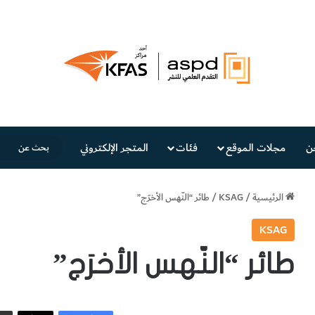
ن
مجلات الموقع
فئات
المتجر الإلكتروني
الرئيسية
/
KSAG
/
طائر “النّهس الأخرَج”
KSAG
طائر “النّهس الأخرَج”