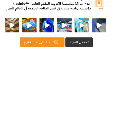
إحدى مراكز مؤسسة الكويت للتقدم العلمي
@kfasinfo
مؤسسة ريادية قيادية في نشر الثقافة العلمية في العالم العربي
ت للتقدم العلمي
ثقافة ووزير الدولة لشؤون الش
من الأعماق نكتشف ومن الكتب نتعلّم
⁨ رجعنا! ما كنّا بعيد! مجهزين لكم كل جديد!⁩
تحميل المزيد
تابعنا على الانستقرام