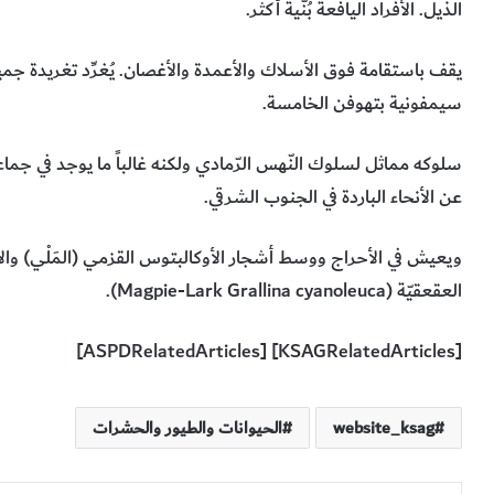
الذيل. الأفراد اليافعة بُنّية أكثر.
يقف باستقامة فوق الأسلاك والأعمدة والأغصان. يُغرِّد تغريدة جم
سيمفونية بتهوفن الخامسة.
سلوكه مماثل لسلوك النّهس الرّمادي ولكنه غالباً ما يوجد في جماع
عن الأنحاء الباردة في الجنوب الشرقي.
ويعيش في الأحراج ووسط أشجار الأوكالبتوس القزمي (المَلْي) والأش
العقعقيّة (
Magpie-Lark Grallina cyanoleuca
).
[KSAGRelatedArticles] [ASPDRelatedArticles]
website_ksag
الحيوانات والطيور والحشرات