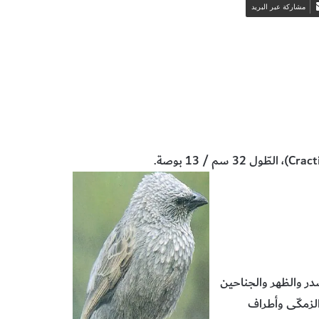
مشاركة عبر البريد
 الحياة
Cract
)، الطّول 32 سم / 13 بوصة.
در والظهر والجناحين
الزمكّى وأطراف