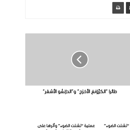
مشاركة عبر البريد
طباعة
طائرا "الكرَّوَنغ الأخرَج" و"الدرُنغُو الأشعَر"
“تشتت الضوء”
عملية “تشتت الضوء” وأثرها على