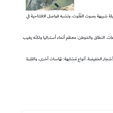
يلة شبيهة بصوت الفْلُوت، وتشبه فواصل الافتتاحية في
ات. النطاق والمَوطن: معظم أنحاء أستراليا ولكنّه يغيب
جار الخفيضة. أنواع مُشابهة: نهّاسات أخرى، والقبّرة