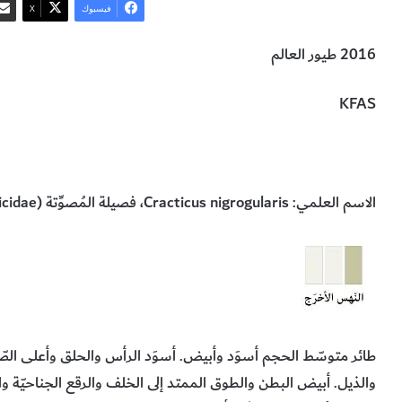
فيسبوك
‫X
2016 طيور العالم
KFAS
طائر النّهس الأخرج
الحيوانات والطيور والحشرات
البيولوجيا وعلوم
الاسم العلمي:
Cracticus nigrogularis
، فصيلة المُصوِّتة (
icidae
طائر متوسّط الحجم أسوَد وأبيض. أسوَد الرأس والحلق وأعلى الصّ
والذيل. أبيض البطن والطوق الممتد إلى الخلف والرقع الجناحيّة و