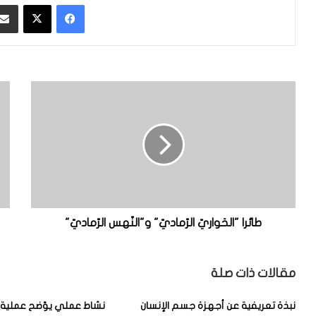
فيسبوك
‫X
ط
ط
ا
ا
ئ
ئ
ر
ر
ا
ا
"
"
ا
ا
ل
ل
حَ
ك
و
رَّ
طائرا "الحَواريّ الرّماديّ" و"النّهس الرّماديّ"
ا
وَ
ر
ن
يّ
غ
مقالات ذات صلة
ا
ا
ل
ل
نبذة تعريفية عن أجهزة جسم الإنسان
نشاط عملي يوّضح عملية 
رّ
أ