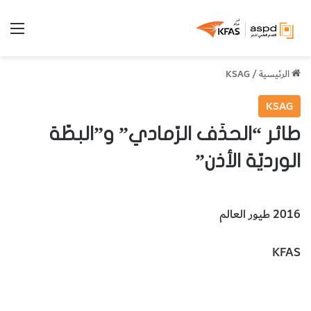
الق
الرئيسية
/
KSAG
KSAG
طائر “الحذَف الرّمادي” و”البطّة
الورديّة الأذن”
2016 طيور العالم
KFAS
طائر الحذف الرّمادي
البطّة الورديّة الأذن
الحيوانات والطيور