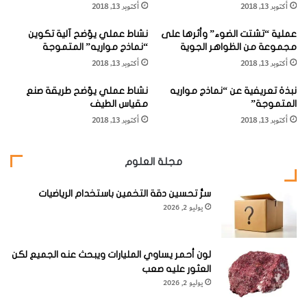
أكتوبر 13, 2018
أكتوبر 13, 2018
و
"
الكستنائيّ (
Chestnut Teal Anas castanea
) وهي أدكن ريشاً
زّ
و
لكنّ حلقها غير باهت اللّون.
عملية “تشتت الضوء” وأثرها على
نشاط عملي يوّضح آلية تكوين
ة
"
مجموعة من الظواهر الجوية
“نماذج مواريه” المتموجة
س
ا
أكتوبر 13, 2018
أكتوبر 13, 2018
و
ل
د
ب
نبذة تعريفية عن “نماذج مواريه
نشاط عملي يوّضح طريقة صنع
ا
طّ
البطّة الورديّة الأذن (
Pink-eared Duck
)
المتموجة”
مقياس الطيف
ء
ة
أكتوبر 13, 2018
أكتوبر 13, 2018
ا
ذ
ل
ا
الاسم العلمي:
Malacorhynchus membranaceus
، فصيلة
ح
ت
البَطِّيّة (
Anatidae
)، الطّول 40 سم / 16 بوصة.
مجلة العلوم
ا
ا
ج
ل
ب
سرُّ تحسين دقة التخمين باستخدام الرياضيات
عُ
يوليو 2, 2026
"
ر
ف
"
لون أحمر يساوي المليارات ويبحث عنه الجميع لكن
العثور عليه صعب
يوليو 2, 2026