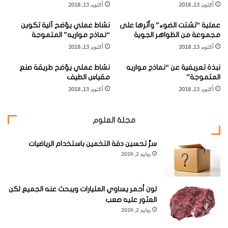
أكتوبر 13, 2018
أكتوبر 13, 2018
ل
ي
ن
"
أنواع مشابهة: نورس المحيط الهادئ (
Pacific Gull Larus
عملية “تشتت الضوء” وأثرها على
نشاط عملي يوّضح آلية تكوين
و
و
pacificus
)، ونوارس أخرى سوداء الظهر في أماكن أخرى.
مجموعة من الظواهر الجوية
“نماذج مواريه” المتموجة
رَ
"
أكتوبر 13, 2018
أكتوبر 13, 2018
س
ا
ا
ل
نبذة تعريفية عن “نماذج مواريه
نشاط عملي يوّضح طريقة صنع
ل
خ
المتموجة”
مقياس الطيف
ف
ر
أكتوبر 13, 2018
أكتوبر 13, 2018
نورَس المحيط الهادئ (
Pacific Gull
)
ضّ
ش
ي
ن
"
ة
الاسم العلمي:
Larus pacificus
، فصيلة النورسيّة (
Laridae
)،
مجلة العلوم
ا
الطّول 63 سم / 25 بوصة.
ل
سرُّ تحسين دقة التخمين باستخدام الرياضيات
ق
يوليو 2, 2026
ط
ب
ي
ة
لون أحمر يساوي المليارات ويبحث عنه الجميع لكن
ا
العثور عليه صعب
ل
يوليو 2, 2026
نورس كبير القدّ أسوَد
ج