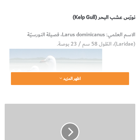
والحشرات
البيولوجيا وعلوم الحياة
نورَس عشب البحر (
Kelp Gull
)
الاسم العلمي:
Larus dominicanus
، فصيلة النورسيّة
(
Laridae
)، الطّول 58 سم / 23 بوصة.
اظهر المزيد
ط
ا
ئ
ر
ا
"