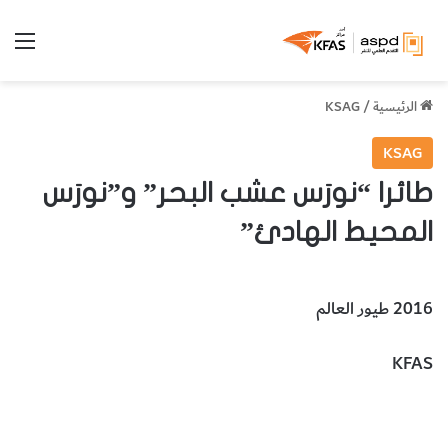
الق
الرئيسية
/
KSAG
KSAG
طائرا “نورَس عشب البحر” و”نورَس
المحيط الهادئ”
2016 طيور العالم
KFAS
طائر نورس عشب البحر
نورس المحيط الهادىء
الحيوانات والطيور