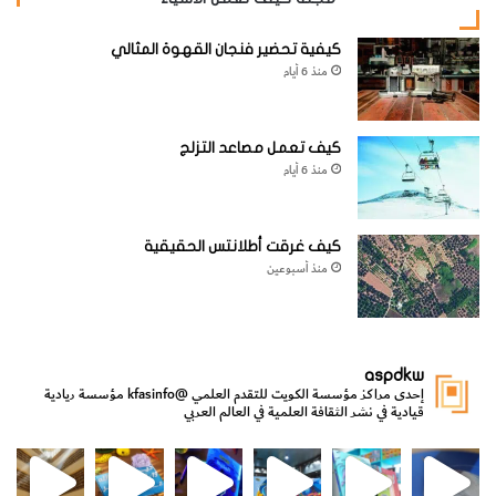
مشابهة: نورس عشب البحر (
Kelp Gull Larus dominicanus
).
كيفية تحضير فنجان القهوة المثالي
[KSAGRelatedArticles] [ASPDRelatedArticles]
منذ 6 أيام
website_ksag
الحيوانات والطيور والحشرات
كيف تعمل مصاعد التزلج
منذ 6 أيام
كيف غرقت أطلانتس الحقيقية
منذ أسبوعين
aspdkw
إحدى مراكز مؤسسة الكويت للتقدم العلمي
@kfasinfo
مؤسسة ريادية
قيادية في نشر الثقافة العلمية في العالم العربي
مي
الدولة لشؤون الش
من الأعماق نكتشف ومن الكتب نتعلّم
⁨ رجعنا! ما كنّا بعيد! مجهزين لكم كل جديد!⁩