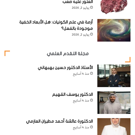
ق
كُ
العثور عليه صعب
نَّ
و
يوليو 2, 2026
ع
ا
ة
ل
أزمة في علم الكونيات: هل الأبعاد الخفية
"
ج
موجودة بالفعل؟
ن
يوليو 2, 2026
و
ب
ي
مجلة التقدم العلمي
"
الأستاذ الدكتور حسين بهبهاني
منذ 4 أسابيع
الدكتور يوسف القهيم
منذ 4 أسابيع
سُنونوة غياض رتيبة الألوان بالأحرى. فريشها رمادي داخن، وباهتة
في الأسفل، والوجه أسوَد مميّز. كواسي الجانب التحتي للجناح
بيضاء عند السلالة الشرقية، وسوداء في السلالات الأخرى. للذيل
الدكتورة عائشة أحمد مطيران العازمي
منذ 4 أسابيع
طرف أبيض.