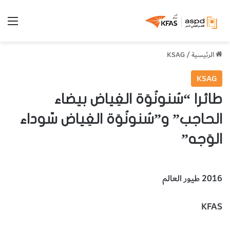
الق
الرئيسية
/
KSAG
KSAG
طائرا “سُنونُوَة الغِياض بيضاء
الحاجب” و”سُنونُوَة الغِياض سّوداء
الوَجه”
2016 طيور العالم
KFAS