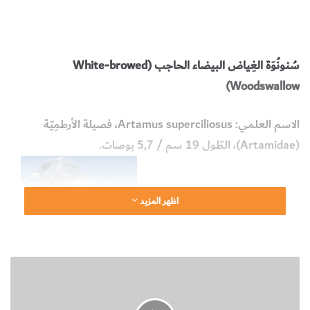
طائر سُنونُوة الغياض بيضاء الحاجب
طائر سُنونُوة الغياض سّوداء
الوجه
الحيوانات والطيور والحشرات
البيولوجيا وعلوم الحياة
سُنونُوَة الغِياض البيضاء الحاجب (
White-browed
)
Woodswallow
الاسم العلمي:
Artamus superciliosus
، فصيلة الأرطمِيّة
(
Artamidae
)، الطّول 19 سم / 5,7 بوصات.
اظهر المزيد
ط
ا
ئ
ر