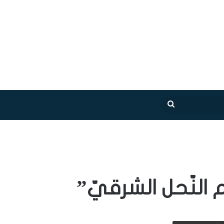
بحث
عن
م النّحل الشرقيّ”