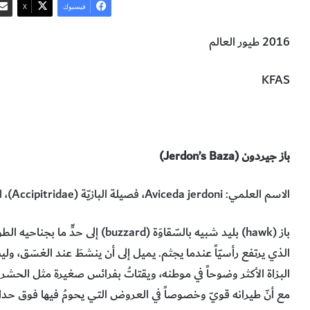
فيسبوك
‫X
2016 طيور العالم
KFAS
طائر باز جيردون
طائر حوّام النّحل الشرقيّ
الحيوانات والطيور والح
باز جيردون (
Jerdon’s Baza
)
الاسم العلمي:
Aviceda jerdoni
، فصيلة البازيّة (
Accipitridae
)، الطول
باز (
hawk
) بليد شبيه بالسّقاوَة (
buzzard
) إلى حدٍّ ما بجناحيه الطو
الذي يرتفع رأسيّاً عندما يجثم. يميل إلى أن ينشطَ عند الغسَق، و
البزاة الأكثر وضوحاً في موطنه، ويقتاتُ بفرائس صغيرة مثل الحشر
مع أنّ طيرانه قويّ وخصوصاً في العروض التي يحومُ فيها فوق حدائق