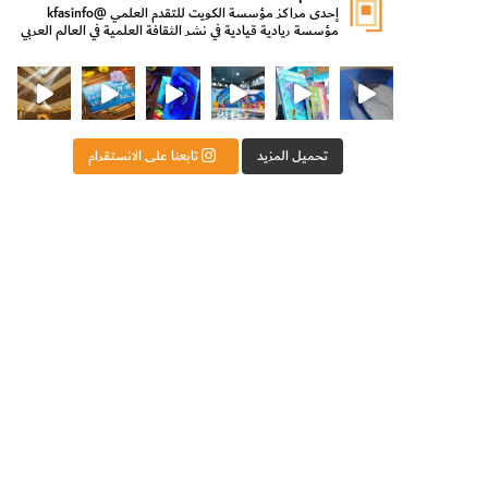
إحدى مراكز مؤسسة الكويت للتقدم العلمي
@kfasinfo
مؤسسة ريادية قيادية في نشر الثقافة العلمية في العالم العربي
ت للتقدم العلمي
ثقافة ووزير الدولة لشؤون الش
من الأعماق نكتشف ومن الكتب نتعلّم
⁨ رجعنا! ما كنّا بعيد! مجهزين لكم كل جديد!⁩
تحميل المزيد
تابعنا على الانستقرام