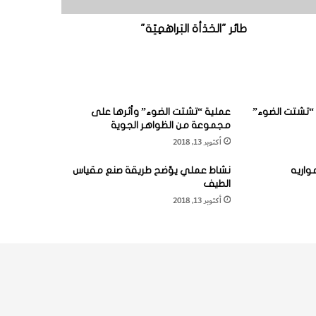
طائر "الحَدَأة البَراهْمِيّة"
“تشتت الضوء”
عملية “تشتت الضوء” وأثرها على
مجموعة من الظواهر الجوية
أكتوبر 13, 2018
واريه
نشاط عملي يوّضح طريقة صنع مقياس
الطيف
أكتوبر 13, 2018