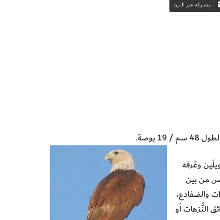
مشاركة عبر البريد
شرات
البيولوجيا وعلوم الحياة
 48 سم / 19 بوصة.
يلَين وعُرفه
ليس من بين
ات والضفادع،
 النُّزهات أو