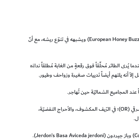
European Honey Buzz
) ويشبهه في تنوّع ريشه، مع أنّ
يُرى الطائر مُحلِّقاً فوق رقعةٍ من الغابة مُطلقاً نداءَه
 إلاّ أنه يلتهم أيضاً ثدييات صغيرة وزواحف وطيور.
عند المجاميع الشماليّة حين تُهاجر.
رقي (
OR
)؛ في الرّيف المكشوف، والأحراج النفضيّة،
C
) وباز جيردون (
Jerdon’s Basa Aviceda jerdoni
).