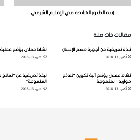
و
دَ
ر
أ
رُتبة الطيور السّابحة في الإقليم الشرقي
ا
ة
ل
ا
سّ
ل
مقالات ذات صلة
ا
بَ
ب
ر
نبذة تعريفية عن أجهزة جسم الإنسان
نشاط عملي يوّضح عملية 
ح
ا
أكتوبر 13, 2018
أكتوبر 13, 2018
ة
هْ
ف
مِ
ي
يّ
نشاط عملي يوّضح آلية تكوين “نماذج
نبذة تعريفية عن “نماذج م
ا
ة
مواريه” المتموجة
المتموجة”
ل
"
أكتوبر 13, 2018
أكتوبر 13, 2018
إ
ق
ل
ي
م
ا
ل
ش