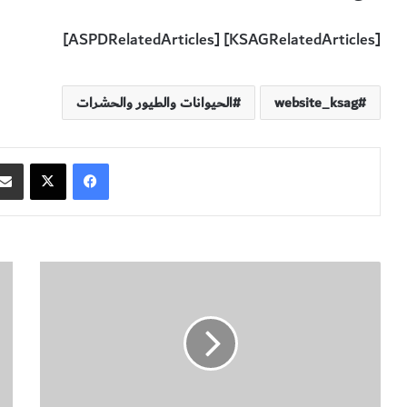
[KSAGRelatedArticles] [ASPDRelatedArticles]
website_ksag
الحيوانات والطيور والحشرات
فيسبوك
‫X
رُ
ط
ت
ا
ب
ئ
ة
ر
ا
"
ل
ا
ط
ل
ي
حَ