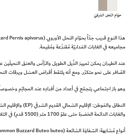
هذا النوع قريب جدّاً بحوّام النحل الأوروبي (
ard Pernis apivorus
مجاميعه في الغابات المَداريّة مُقنزَعة ومُقيمة.
عند الطيران يمكن تمييز الذّيل الطويل والرّأس والعنق النحيلَين عندما 
الصّافر على نحو متكرّر. ومع أنه يلتقط أقراصَ العسَل ويرقات النحل
وهو باز اجتماعي يتجمّع في أعداد من أفرادِه عند المجاثِم وخصوصاً 
النطاق والمَوطن: الإقليم الشمالي القديم الشرقي (
EP
) والإقليم الش
والغابات الدائمة الخضرة حتى علوّ 1700 متر (5500 قدم) في التلال.
أنواع مُشابهة: السّفاوَة الشائعة (
ommon Buzzard Buteo buteo