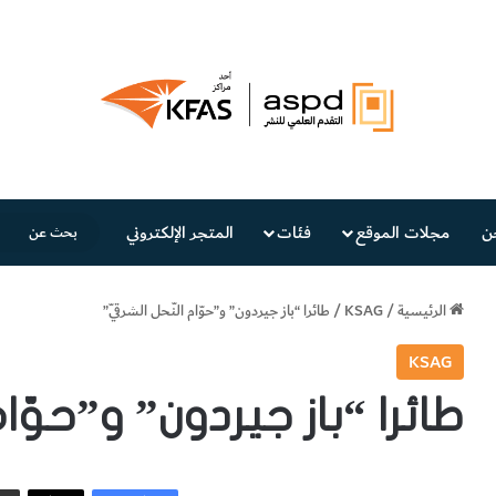
ن
مجلات الموقع
فئات
المتجر الإلكتروني
الرئيسية
/
KSAG
/
طائرا “باز جيردون” و”حوّام النّحل الشرقيّ”
KSAG
طائرا “باز جيردون” و”حوّا