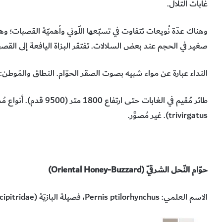
غابات التلال.
وهناك عدّة نُويعات تتفاوت في تسبّعها اللّوني وأهميّة القصبات؛ و
صغير في الحجم عند بعض السلالات. تفتقر البزاة اليافعة إلى القصبا
النداء عبارة عن مواء شبيه بصوت الصقر الحوّام. النطاق والمَوطن: ا
طائر مُقيم في الغابات حتى ارتفاع 1800 متر (9500 قدم). أنواع مُشابهة: الباز المُقنزَع (
trivirgatus
). غير مُصوَّر.
حوّام النّحل الشرقيّ (
Oriental Honey-Buzzard
)
الاسم العلمي:
Pernis ptilorhynchus
، فصيلة البازيّة (
cipitridae