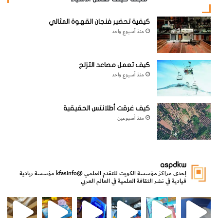
كيفية تحضير فنجان القهوة المثالي
منذ أسبوع واحد
كيف تعمل مصاعد التزلج
منذ أسبوع واحد
كيف غرقت أطلانتس الحقيقية
منذ أسبوعين
aspdkw
إحدى مراكز مؤسسة الكويت للتقدم العلمي
@kfasinfo
مؤسسة ريادية
قيادية في نشر الثقافة العلمية في العالم العربي
مي
الدولة لشؤون الش
من الأعماق نكتشف ومن الكتب نتعلّم
⁨ رجعنا! ما كنّا بعيد! مجهزين لكم كل جديد!⁩