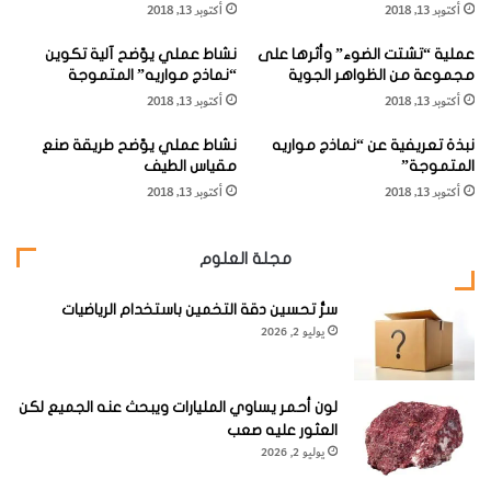
أكتوبر 13, 2018
أكتوبر 13, 2018
"
ب
الوَروار الأحمَر اللّحية (
Red-bearded Bee-eater
)
ا
ي
عملية “تشتت الضوء” وأثرها على
نشاط عملي يوّضح آلية تكوين
ل
ر
الاسم العلمي:
Nyctyornis amictus
، فصيلة الوَرواريّة
مجموعة من الظواهر الجوية
“نماذج مواريه” المتموجة
وَ
"
أكتوبر 13, 2018
أكتوبر 13, 2018
ر
و
(
Meropidae
)، الطول 28 سم / 11 بوصة.
و
"
نبذة تعريفية عن “نماذج مواريه
نشاط عملي يوّضح طريقة صنع
ا
ا
المتموجة”
مقياس الطيف
ر
ل
أكتوبر 13, 2018
أكتوبر 13, 2018
أ
بُ
ز
و
رَ
ق
مجلة العلوم
ق
ي
ا
ر
نوع مُقيم يحلّ
ل
سرُّ تحسين دقة التخمين باستخدام الرياضيات
ذُ
يوليو 2, 2026
ذّ
و
محلّ قريبه الأزرق
ي
ا
اللّحية في شبه
ل
ل
الإقليم الهندي الماليزي من الإقليم الشرقي. للذكر لوْن ليلكيّ
"
خُ
لون أحمر يساوي المليارات ويبحث عنه الجميع لكن
و
العثور عليه صعب
مكثّف أكثر على التّاج،وعد ذلك فالأنثى مشابهة مثلما هي الحال
ذ
يوليو 2, 2026
عند معظم الواروير.
ة