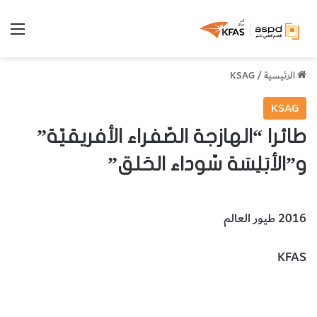
الق
الرئيسية
/
KSAG
KSAG
طائرا “الهازجة الصّفراء الأفريقيّة”
و”الأبَلِسَة سّوداء الحَلق”
2016 طيور العالم
KFAS
طائر الهازجة الصّفراء الأفريقية
طائر الابلسة سّوداء الحلق