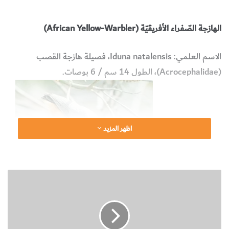
الحيوانات والطيور والحشرات
البيولوجيا وعلوم الحياة
الهازجة الصّفراء الأفريقيّة (
African Yellow-Warbler
)
الاسم العلمي:
Iduna natalensis
، فصيلة هازجة القصب
(
Acrocephalidae
)، الطول 14 سم / 6 بوصات.
اظهر المزيد
ط
ا
ئ
ر
ا
"