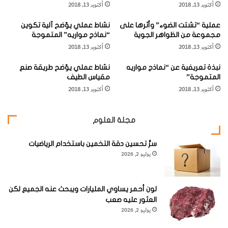
أكتوبر 13, 2018
أكتوبر 13, 2018
ة
ق
ا
ا
أنواع مُشابهة: الهازجة الصفراء الجبليّة (
Mountain Yellow-
عملية “تشتت الضوء” وأثرها على
نشاط عملي يوّضح آلية تكوين
ل
ر
مجموعة من الظواهر الجوية
“نماذج مواريه” المتموجة
ق
أ
Warbler Iduna similis
) والهازجة الصّفراء النحيلة المنقار
أكتوبر 13, 2018
أكتوبر 13, 2018
صَ
ح
).
Papyrus Yellow-Warbler Calamonastides gracilirostris
(
ب
مَ
نبذة تعريفية عن “نماذج مواريه
نشاط عملي يوّضح طريقة صنع
ا
ر
المتموجة”
مقياس الطيف
ل
ا
أكتوبر 13, 2018
أكتوبر 13, 2018
أ
ل
ف
وَ
الأبَلِسَة السّوداء الحَلق (
Bar-throated Apalis
)
ر
ج
مجلة العلوم
ي
ه
ق
"
الاسم العلمي:
Apalis thoracica
، فصيلة الفضِّية
يّ
سرُّ تحسين دقة التخمين باستخدام الرياضيات
و
(
Cisticolidae
)، الطول 12-13 سم / 5,4-5 بوصات.
يوليو 2, 2026
ة
"
"
ا
ل
ف
لون أحمر يساوي المليارات ويبحث عنه الجميع لكن
صّ
العثور عليه صعب
يّ
يوليو 2, 2026
ة