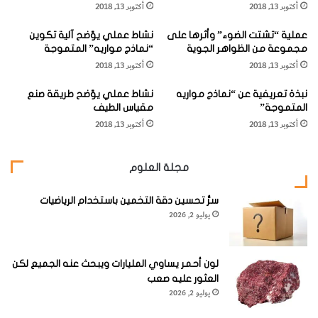
أكتوبر 13, 2018
أكتوبر 13, 2018
يّ
ل
ا
ع
عملية “تشتت الضوء” وأثرها على
نشاط عملي يوّضح آلية تكوين
ل
ن
مجموعة من الظواهر الجوية
“نماذج مواريه” المتموجة
ذّ
ق
النقّار المُلتحي (
Bearded Woodpecker
)
أكتوبر 13, 2018
أكتوبر 13, 2018
ي
"
ل
نبذة تعريفية عن “نماذج مواريه
نشاط عملي يوّضح طريقة صنع
"
الاسم العلمي:
Dendropicos namaquus
، فصيلة النقّاريّة
المتموجة”
مقياس الطيف
(
Picidae
)، الطول 24 سم / 5,9 بوصات.
أكتوبر 13, 2018
أكتوبر 13, 2018
مجلة العلوم
سرُّ تحسين دقة التخمين باستخدام الرياضيات
يوليو 2, 2026
نقّار كبير القدّ. للذكر مؤخّر
لون أحمر يساوي المليارات ويبحث عنه الجميع لكن
عنق أحمر ووجه أبيض يقطعه
العثور عليه صعب
شريط داكن عريض خلف
يوليو 2, 2026
العينين وشريط وَجني أسوَد مُشابه. الأجزاء الظهريّة زيتونيّة أو