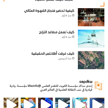
نقّارات الإقليم المَداري الأفريقي.
كيفية تحضير فنجان القهوة المثالي
[KSAGRelatedArticles] [ASPDRelatedArticles]
منذ 6 أيام
website_ksag
الحيوانات والطيور والحشرات
كيف تعمل مصاعد التزلج
منذ 6 أيام
كيف غرقت أطلانتس الحقيقية
منذ أسبوعين
aspdkw
إحدى مراكز مؤسسة الكويت للتقدم العلمي
@kfasinfo
مؤسسة ريادية
قيادية في نشر الثقافة العلمية في العالم العربي
مي
الدولة لشؤون الش
من الأعماق نكتشف ومن الكتب نتعلّم
⁨ رجعنا! ما كنّا بعيد! مجهزين لكم كل جديد!⁩