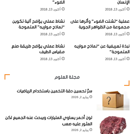
الإنسان
الضوء”
ن
ع
الاسم العلمي:
Chrysomma sinense
، فصيلة النّقِيضِيَّة
أكتوبر 13, 2018
أكتوبر 13, 2018
ز
ق
(
Paradoxornithidae
)، الطول 18 سم / 7 بوصات.
ع
ف
عملية “تشتت الضوء” وأثرها على
نشاط عملي يوّضح آلية تكوين
ة
ك
مجموعة من الظواهر الجوية
“نماذج مواريه” المتموجة
"
س
أكتوبر 13, 2018
أكتوبر 13, 2018
و
ت
"
ن
نبذة تعريفية عن “نماذج مواريه
نشاط عملي يوّضح طريقة صنع
مِ
ا
المتموجة”
مقياس الطيف
ه
ئ
أكتوبر 13, 2018
أكتوبر 13, 2018
ذ
يّ
ا
ا
ر
ل
مجلة العلوم
ا
ظّ
ل
ه
آ
ر
سرُّ تحسين دقة التخمين باستخدام الرياضيات
يوليو 2, 2026
ج
"
ا
و
م
"
"
ا
لون أحمر يساوي المليارات ويبحث عنه الجميع لكن
مهذار شائع في الأماكن المعشوشبة والآجام في جنوبي آسيا، حيث
ل
العثور عليه صعب
مِ
يتسّلق هنا وهناك عبر السّيقان المتشابكة، ويظهر بين الفينة
يوليو 2, 2026