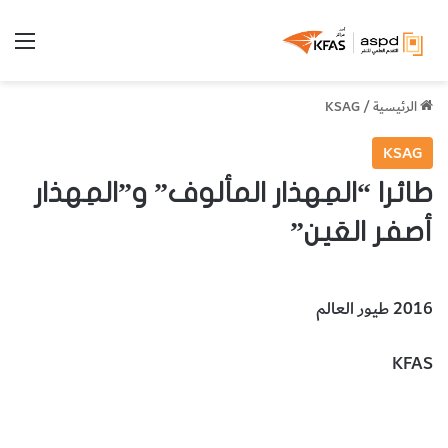
الق
الرئيسية
/
KSAG
KSAG
طائرا “المِهذار المألوف” و”المِهذار
أصفر العَين”
2016 طيور العالم
KFAS
طائر المهذار المألوف
طائر المهذار أصفر العين
الحيوانات والطيور