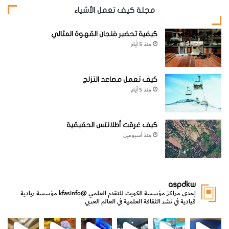
[KSAGRelatedArticles] [ASPDRelatedArticles]
مجلة كيف تعمل الأشياء
website_ksag
كيفية تحضير فنجان القهوة المثالي
الحيوانات والطيور والحشرات
منذ 5 أيام
كيف تعمل مصاعد التزلج
منذ 5 أيام
كيف غرقت أطلانتس الحقيقية
منذ أسبوعين
aspdkw
إحدى مراكز مؤسسة الكويت للتقدم العلمي
@kfasinfo
مؤسسة ريادية
قيادية في نشر الثقافة العلمية في العالم العربي
مي
الدولة لشؤون الش
من الأعماق نكتشف ومن الكتب نتعلّم
⁨ رجعنا! ما كنّا بعيد! مجهزين لكم كل جديد!⁩