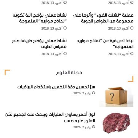
أكتوبر 13, 2018
أكتوبر 13, 2018
"
م
ا
ا
القبّرة العقعقيّة (
Magpie-Lark
)
عملية “تشتت الضوء” وأثرها على
نشاط عملي يوّضح آلية تكوين
ل
د
مجموعة من الظواهر الجوية
“نماذج مواريه” المتموجة
كُ
يّ
أكتوبر 13, 2018
أكتوبر 13, 2018
و
الاسم العلمي:
Grallina cyanoleuca
، فصيلة الملَكيّة
"
ك
و
(
Monarchidae
)، الطّول 27 سم / 5,10 بوصات.
نبذة تعريفية عن “نماذج مواريه
نشاط عملي يوّضح طريقة صنع
ا
"
المتموجة”
مقياس الطيف
كُ
ا
أكتوبر 13, 2018
أكتوبر 13, 2018
و
ل
ا
نّ
ل
ه
مجلة العلوم
ج
س
ن
ا
و
سرُّ تحسين دقة التخمين باستخدام الرياضيات
ل
يوليو 2, 2026
ب
رّ
ي
م
"
ا
د
لون أحمر يساوي المليارات ويبحث عنه الجميع لكن
يّ
العثور عليه صعب
"
يوليو 2, 2026