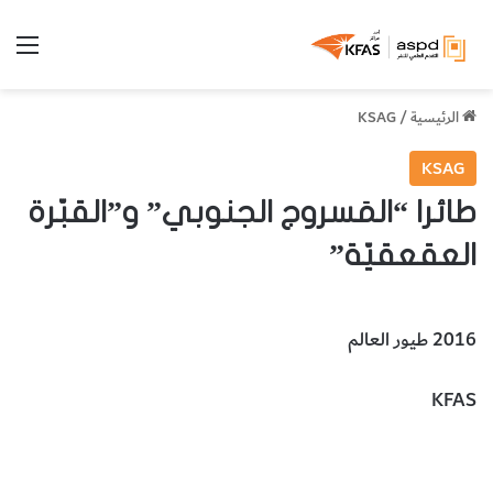
الق
الرئيسية
/
KSAG
KSAG
طائرا “المَسروج الجنوبي” و”القبّرة
العقعقيّة”
2016 طيور العالم
KFAS
طائر المسروج الجنوبي
طائر القبّرة العقعقيّة
الحيوانات والطيور