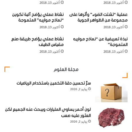
أكتوبر 13, 2018
أكتوبر 13, 2018
ل
ب
الصَّرَد الوَقواقيّ الأسوَد (
Black Cuckooshrike
)
مُ
ا
عملية “تشتت الضوء” وأثرها على
نشاط عملي يوّضح آلية تكوين
ط
ل
مجموعة من الظواهر الجوية
“نماذج مواريه” المتموجة
وَّ
ذّ
الاسم العلمي:
Campephaga flava
، فصيلة أكّالة اليَساريع
أكتوبر 13, 2018
أكتوبر 13, 2018
ق
ي
(
Campephagidae
)، الطول 21 سم / 8 بوصات.
"
ل
نبذة تعريفية عن “نماذج مواريه
نشاط عملي يوّضح طريقة صنع
"
المتموجة”
مقياس الطيف
أكتوبر 13, 2018
أكتوبر 13, 2018
مجلة العلوم
سرُّ تحسين دقة التخمين باستخدام الرياضيات
يوليو 2, 2026
لون أحمر يساوي المليارات ويبحث عنه الجميع لكن
العثور عليه صعب
يوليو 2, 2026