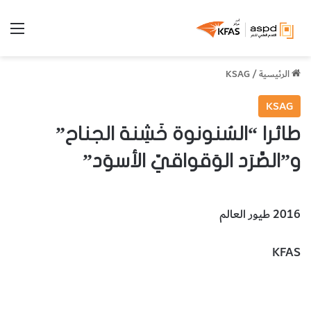
الق
الرئيسية
/
KSAG
KSAG
طائرا “السُنونوة خَشِنة الجناح”
و”الصَّرَد الوَقواقيّ الأسوَد”
2016 طيور العالم
KFAS
طائر السُنونوة خشنة الجناح
طائر الصرّد الوقواقيّ الأسود