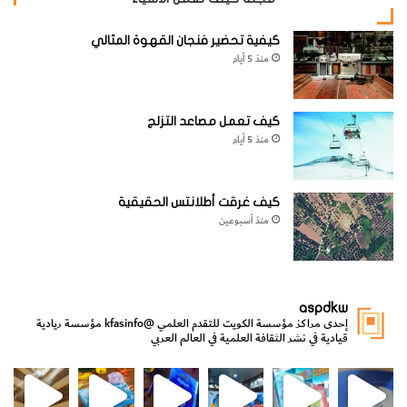
شمالاً إلى إثيوبيا.
كيفية تحضير فنجان القهوة المثالي
منذ 5 أيام
شائع موسميّاً في الموائل المكسوّة بالآجام والأحراج. توجد بعض
المجاميع الاستوائيّة غير المُهاجرة، وهناك مجاميع أخرى مُهاجرة
كيف تعمل مصاعد التزلج
داخل أفريقيا. أنواع مُشابهة: 3 أنواع أخرى من الصِّردان الوَقواقيّة.
منذ 5 أيام
[KSAGRelatedArticles] [ASPDRelatedArticles]
كيف غرقت أطلانتس الحقيقية
منذ أسبوعين
website_ksag
الحيوانات والطيور والحشرات
aspdkw
إحدى مراكز مؤسسة الكويت للتقدم العلمي
@kfasinfo
مؤسسة ريادية
قيادية في نشر الثقافة العلمية في العالم العربي
مي
الدولة لشؤون الش
من الأعماق نكتشف ومن الكتب نتعلّم
⁨ رجعنا! ما كنّا بعيد! مجهزين لكم كل جديد!⁩