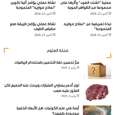
عملية “تشتت الضوء” وأثرها على
نشاط عملي يوّضح آلية تكوين
مُ
ل
مجموعة من الظواهر الجوية
“نماذج مواريه” المتموجة
ح
رّ
أكتوبر 13, 2018
أكتوبر 13, 2018
ر
م
شَ
ا
نبذة تعريفية عن “نماذج مواريه
نشاط عملي يوّضح طريقة صنع
ف
د
المتموجة”
مقياس الطيف
ة
ي
أكتوبر 13, 2018
أكتوبر 13, 2018
"
"
و
"
مجلة العلوم
قُ
ل
سرُّ تحسين دقة التخمين باستخدام الرياضيات
ي
يوليو 2, 2026
ع
ي
ا
ل
لون أحمر يساوي المليارات ويبحث عنه الجميع لكن
مُ
العثور عليه صعب
ر
يوليو 2, 2026
و
ج
أزمة في علم الكونيات: هل الأبعاد الخفية
ا
موجودة بالفعل؟