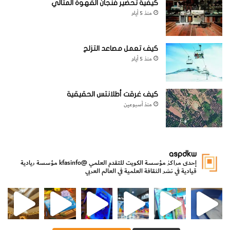
كيفية تحضير فنجان القهوة المثالي
منذ 5 أيام
كيف تعمل مصاعد التزلج
منذ 5 أيام
كيف غرقت أطلانتس الحقيقية
منذ أسبوعين
aspdkw
إحدى مراكز مؤسسة الكويت للتقدم العلمي
@kfasinfo
مؤسسة ريادية
قيادية في نشر الثقافة العلمية في العالم العربي
مي
الدولة لشؤون الش
من الأعماق نكتشف ومن الكتب نتعلّم
⁨ رجعنا! ما كنّا بعيد! مجهزين لكم كل جديد!⁩