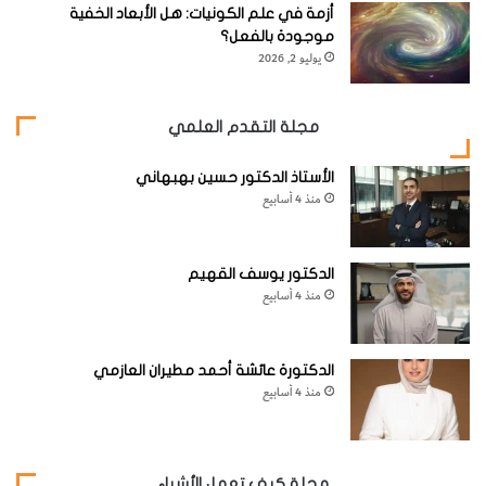
طائر أوقيانوسي وحوْل قطبي متكاثر في شبه جزيرة القارّة القطبيّة
أزمة في علم الكونيات: هل الأبعاد الخفية
موجودة بالفعل؟
الجنوبيّة وجُزر ساوث شتلاند وأوركني وساندويتش وجُزر بوفيت
يوليو 2, 2026
وبيتر الأوّل، ويبلغ أحياناً سواحل اليابسة شمالاً. أنواع مُشابهة:
بطاريق أخرى من جنس
Pygoscelis
.
مجلة التقدم العلمي
الأستاذ الدكتور حسين بهبهاني
منذ 4 أسابيع
– البَطريق الإمبراطور (
Emperor Penguin
)
الدكتور يوسف القهيم
الاسم العلمي:
Aptenodytes forsteri
، فصيلة البَطريقيّة
منذ 4 أسابيع
(
Spheniscidae
)، الطّول 12 سم / 44 بوصة.
الدكتورة عائشة أحمد مطيران العازمي
منذ 4 أسابيع
مجلة كيف تعمل الأشياء