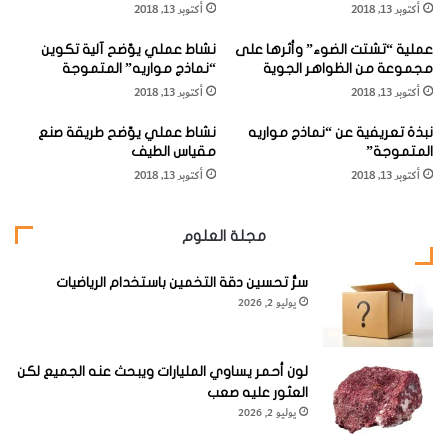
أكتوبر 13, 2018
أكتوبر 13, 2018
ل
ب
(
Spheniscidae
)، الطّول 76 سم/٣٠ بوصة.
ي
"
عملية “تشتت الضوء” وأثرها على
نشاط عملي يوّضح آلية تكوين
م
مجموعة من الظواهر الجوية
“نماذج مواريه” المتموجة
ا
أكتوبر 13, 2018
أكتوبر 13, 2018
ل
ا
نبذة تعريفية عن “نماذج مواريه
نشاط عملي يوّضح طريقة صنع
س
المتموجة”
مقياس الطيف
ت
أكتوبر 13, 2018
أكتوبر 13, 2018
ر
بطريق أبلَق
ا
ل
متوسّط الحجم ذو
مجلة العلوم
ا
وجهٍ مميّز النّمط.
ز
ي
سرُّ تحسين دقة التخمين باستخدام الرياضيات
الأجزاء الظهريّة سوداء، وأبيَض الوجه والأجزاء البطنيّة، وهناك خط
يوليو 2, 2026
أسوَد بارز يحيط بالحَلق ويمتد من إحدى الأذنين إلى الأخرى.
النداء نهيقٍ عالٍ، ويُطلق أيضاً هريراً منخفضاً وهسهسة. النطاق
لون أحمر يساوي المليارات ويبحث عنه الجميع لكن
العثور عليه صعب
والمَوطن: القارّة القطبيّة الجنوبيّة (
AN
).
يوليو 2, 2026