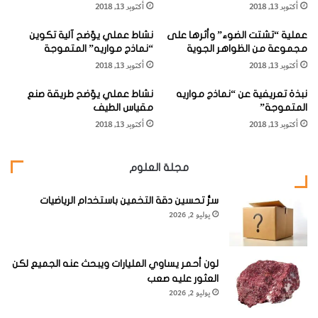
أكتوبر 13, 2018
أكتوبر 13, 2018
"
ل
ا
مُ
– البُوَيْمة الرّقطاء (
Spotted Owlet
)
عملية “تشتت الضوء” وأثرها على
نشاط عملي يوّضح آلية تكوين
ل
و
مجموعة من الظواهر الجوية
“نماذج مواريه” المتموجة
ق
شَّ
أكتوبر 13, 2018
أكتوبر 13, 2018
الاسم العلمي:
Athene brama
، فصيلة البُومِيَّة (
Strigidae
)،
وْ
ح
قَ
"
الطول 20 سم / 8 بوصات.
نبذة تعريفية عن “نماذج مواريه
نشاط عملي يوّضح طريقة صنع
ل
و
المتموجة”
مقياس الطيف
ا
"
أكتوبر 13, 2018
أكتوبر 13, 2018
ل
ا
أ
ل
ك
سُّ
مجلة العلوم
بَ
ب
ر
د
"
سرُّ تحسين دقة التخمين باستخدام الرياضيات
ا
تُرى هذه البُويمة
يوليو 2, 2026
ل
نهاراً على الأرجح
ه
ن
أكثر من أنواع البُوم
د
لون أحمر يساوي المليارات ويبحث عنه الجميع لكن
الأخرى، حين يدلّ
يّ
العثور عليه صعب
"
الاحتشاد الصاخب لطيور صغيرة مختلفة على وُجودها.
يوليو 2, 2026