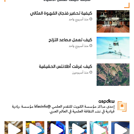
– بُوَيمة الأدغال المُخطَّطة (
Jungle Owlet
)
كيفية تحضير فنجان القهوة المثالي
منذ أسبوع واحد
الاسم العلمي:
Glaucidium radiatum
، فصيلة البُومِيَّة
(
Strigidae
)، الطول 20 سم / 8 بوصات.
كيف تعمل مصاعد التزلج
منذ أسبوع واحد
كيف غرقت أطلانتس الحقيقية
منذ أسبوعين
طائر مألوف إلى
aspdkw
حدّ أقلّ من النوع المنقّط القريب له، حيث إنّه ليليّ النشط كليّاً
إحدى مراكز مؤسسة الكويت للتقدم العلمي
@kfasinfo
مؤسسة ريادية
قيادية في نشر الثقافة العلمية في العالم العربي
ويأوي إلى الغطاء النبتي الأكثف في الأحراج والغابات الكثيفة
مي
الدولة لشؤون الش
من الأعماق نكتشف ومن الكتب نتعلّم
⁨ رجعنا! ما كنّا بعيد! مجهزين لكم كل جديد!⁩
الأشجار.