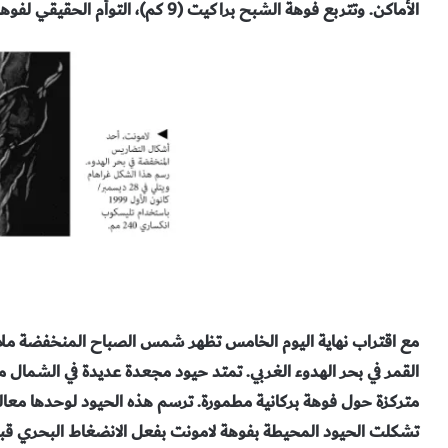
الأماكن. وتتربع فوهة الشبح براكيت (9 كم)، التوأم الحقيقي لفوهة أبيتي، على أعلى قمة لأخاديد بلنيوس
مع اقتراب نهاية اليوم الخامس تظهر شمس الصباح المنخفضة ملا
القمر في بحر الهدوء الغربي. تمتد حيود مجعدة عديدة في الشمال
متركزة حول فوهة بركانية مطمورة. ترسم هذه الحيود لوحدها معال