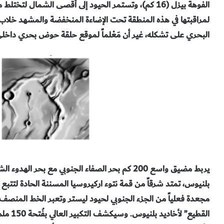
الفوهة بيزل (16 كم)، وتستمر الحيود إلى أقصى الشمال لت
لمراقبتها في هذه المنطقة تحت الإضاءة المنخفضة والمشهد خلاب 
البحري على تشكله، غير أن مَعْلماً لموقع حلقة حوض بحري داخلي م
يربط مضيق واسع 200 كم بحر الصفاء الجنوبي مع بحر ا
بلنيوس، تمتد شرقاً من قمة نتوء اركيروسيا المسننة الحادة لتتبع
مجعدة فعلياً من الجزء الجنوبي لحيود ليستر وتعبر الخط المنصف
القطيع”