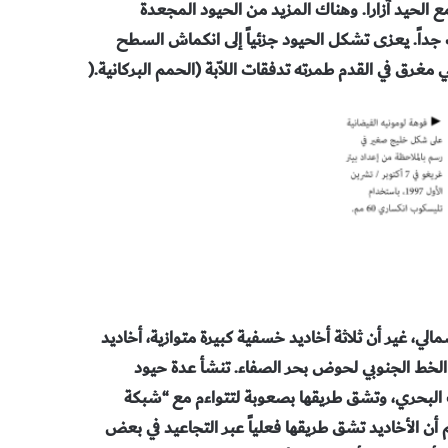
ختلط مع الحيد آزارا. وهناك المزيد من الحيود المجعدة
جداً. يعزى تشكل الحيود جزئياً إلى انكماش السطح
غرق في القدم طمرته تدفقات اللاّبة (الحمم البركانية
).
لهدوء الشمالي، غير أن ثلاثة أخاديد خسفية كبيرة متوازية، أخاديد
 الخط الجنوبي لحوض بحر الصفاء. تنشأ عدة حيود
 البحري، وتشق طريقها بصعوبة لتتواءم مع “شبكة
 لأخاديد بلنيوس. وسيكشف التكبير العالي بفُتحة 150 ملم أن الأخاديد تشق طريقها فعلياً عبر التجاعيد في بعض