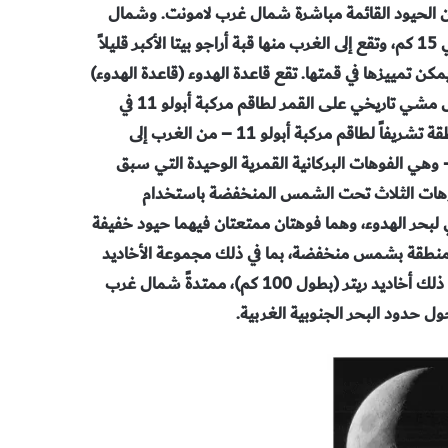
صب فوهة أراجو (26 كم) مثل عش بين الحيود القائمة مباشرة شمال غرب لامونت. وشمال
أراجو مباشرة تقع أراجو ألفا، وهي قبة بركانية منتفخة بعرض حوالي 15 كم، وتقع إلى الغرب منها قبة أراجو بيتا الأكبر قليلاً
كن تمييزها في قمتها. تقع قاعدة الهدوء (قاعدة الهدوء)
جنوب لامونت وقرب الشاطئ الجنوبي لبحر الهدوء، وهي موقع أول مشي تاريخي على القمر لطاقم مركبة أبولو 11 في
يوليو / تموز 1960. وقد سميت ثلاث فوهات صغيرة جداً في المنطقة تشريفاً لطاقم مركبة أبولو 11 – من الغرب إلى
ن (3.4 كم)، كولينز (2.4 كم) وأرمسترونغ (4.6 كم) – وهي الفوهات البركانية القمرية الوحيدة التي سبق
فوهات الثلاث تحت الشمس المنخفضة باستخدام
طئ الغربي لبحر الهدوء، وهما فوهتان ممتعتان فيهما حيود خفيفة
المنطقة بشمس منخفضة، بما في ذلك مجموعة الأخاديد
الخطية المتوازية قرب الحدود الجنوبية الغربية لبحر الهدوء، بما في ذلك أخاديد ريتر (بطول 100 كم)، ممتدةً شمال غرب