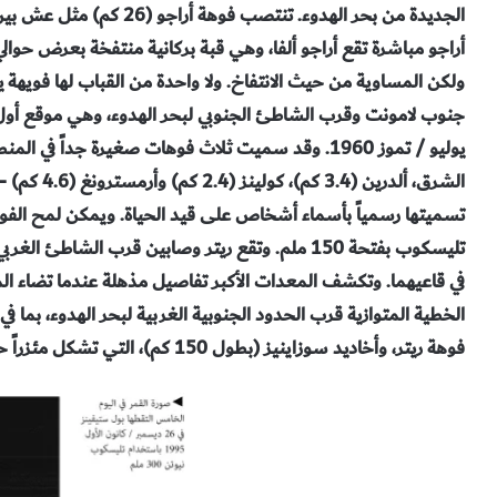
الجديدة من بحر الهدوء. تنت
ولكن المساوية من حيث الانتفاخ. ولا واحدة من القباب لها فويهة يم
الشرق، ألدري
تسميتها رسمياً بأسماء أشخاص على قيد الحياة. ويمكن لمح ال
تليسكوب بفتحة 150 ملم. وتقع ريتر وصابين قرب الشا
في قاعيهما. وتكشف المعدات الأكبر تفاصيل مذهلة عندما تضاء 
فوهة ريتر، وأخاديد سوزاينيز (بطول 150 كم)، التي تشكل مئزراً حول حدود البحر الجنوبية الغربية.