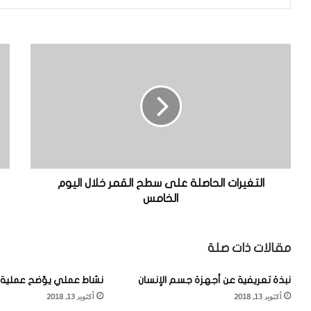
ا
م
ل
م
ت
ي
غ
ز
ي
ا
ر
ت
ا
ب
ت
ح
ا
ر
ل
ا
التغيرات الحاصلة على سطح القمر خلال اليوم
ح
ل
الخامس
ا
ر
ص
ح
ل
ي
مقالات ذات صلة
ة
ق
ع
ع
نبذة تعريفية عن أجهزة جسم الإنسان
نشاط عملي يوّضح عملية 
ل
ل
أكتوبر 13, 2018
أكتوبر 13, 2018
ى
ى