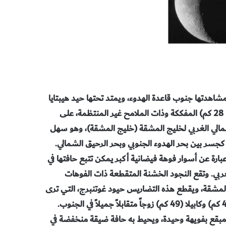
كن مشاهدتها جنوب قاعدة الهدوء، ويمتد تحتها حيد هيبتايا
بطول (180 كم) والمسمى على إثر الفوهة البركانية هيبتايا (41 × 28 كم) المفككة وذات الملامح غير المنتظمة، على
شاطئ الشمالي الغربي لخليج المشقة (خليج المشقة)، وهو سهل
كجسر بين بحر الهدوء الجنوبي وبحر الرحيق الشمالي.
 ما يبدو أنه عبارة عن أسوار فوهة فيضانية أكبر يمكن تتبع حافتها في
بي. وتقع النجود الخشنة المتقطعة ذات الفوهات
 المشقة، ويقطع هذه التضاريس حيود غوتنبرج، التي ترى
عبر فتحتة تليسكوب 150 ملم. وتشكل الفوهتان إيسيدوروس (42 كم) وكابيلا (49 كم) زوجاً متقابلاً جميلاً في الجنوب.
 مبقع بفويهة وحيدة، ويحيط به حافة ضيقة منخفضة في