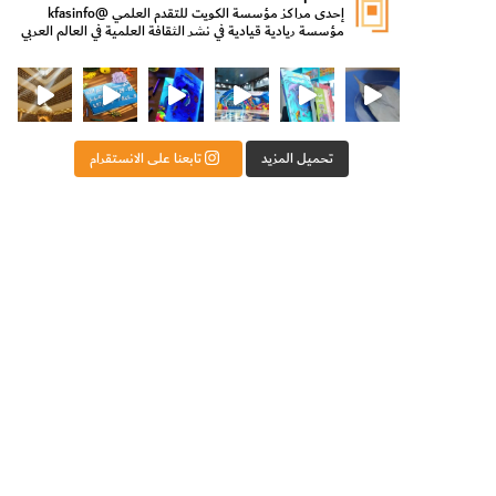
إحدى مراكز مؤسسة الكويت للتقدم العلمي
@kfasinfo
مؤسسة ريادية قيادية في نشر الثقافة العلمية في العالم العربي
ت للتقدم العلمي
ثقافة ووزير الدولة لشؤون الش
من الأعماق نكتشف ومن الكتب نتعلّم
⁨ رجعنا! ما كنّا بعيد! مجهزين لكم كل جديد!⁩
تحميل المزيد
تابعنا على الانستقرام