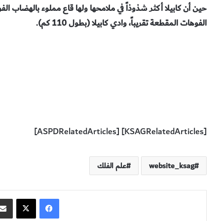
حين أن كابيلا أكثر شذوذاً في ملامحها ولها قاع مملوء بالهضاب ال
الفوهات المقطعة تقريباً، وادي كابيلا (بطول 110 كم).
[KSAGRelatedArticles] [ASPDRelatedArticles]
website_ksag
علم الفلك
فيسبوك
‫X