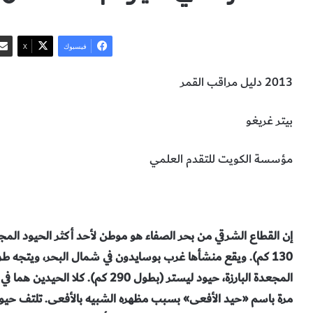
فيسبوك
‫X
2013 دليل مراقب القمر
بيتر غريغو
مؤسسة الكويت للتقدم العلمي
علم الفلك
إن القطاع الشرقي من بحر الصفاء هو موطن لأحد أكثر الحيود ال
130 كم). ويقع منشأها غرب بوسايدون في شمال البحر، ويتجه طر
المجعدة البارزة، حيود ليستر (بطول 
مرة باسم «حيد الأفعى» بسبب مظهره الشبيه بالأفعى. تلتف حيود