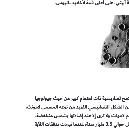
.
مح تضاريسية ذات اهتمام كبير من حيث جيولوجيا
 من الشكل التضاريسي الفريد من نوعه المسمى لامونت،
م لامونت ولا ترى إلا عند إضاءتها بشمس منخفضة.
تشكلت الحيود المحيطة بفوهة لامونت بفعل الانضغاط البحري قبل حوالي 3.5 مليار سنة، عندما تبردت تدفقات اللاّبة