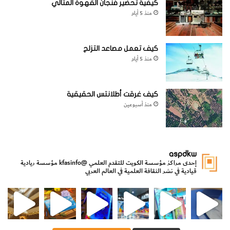
كيفية تحضير فنجان القهوة المثالي
منذ 5 أيام
كيف تعمل مصاعد التزلج
منذ 5 أيام
كيف غرقت أطلانتس الحقيقية
منذ أسبوعين
aspdkw
إحدى مراكز مؤسسة الكويت للتقدم العلمي
@kfasinfo
مؤسسة ريادية
قيادية في نشر الثقافة العلمية في العالم العربي
مي
الدولة لشؤون الش
من الأعماق نكتشف ومن الكتب نتعلّم
⁨ رجعنا! ما كنّا بعيد! مجهزين لكم كل جديد!⁩