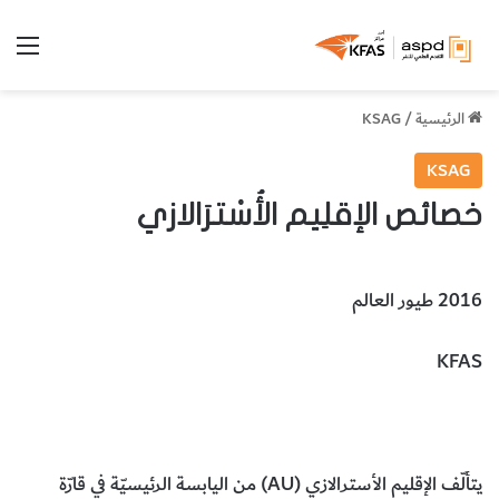
الق
الرئيسية
/
KSAG
KSAG
خصائص الإقلِيم الأُسْترَالازي
2016 طيور العالم
KFAS
خصائص الإقلِيم الأُسْترَالازي
علوم الأرض والجيولوجيا
يتألّف الإقليم الأسترالازي (
AU
) من اليابسة الرئيسيّة في قارّة