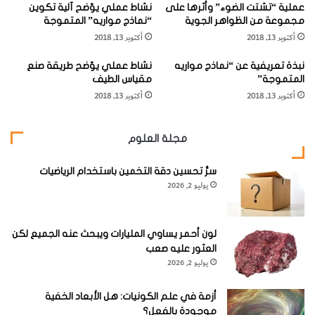
وفي أفريقيا (مثل النعامة
Ostrich
)، وفي أستراليا (مثل الإيمو
عملية “تشتت الضوء” وأثرها على
نشاط عملي يوّضح آلية تكوين
رُ
ا
مجموعة من الظواهر الجوية
“نماذج مواريه” المتموجة
ن
ل
Emu
والشّبانِم
cassowaries
)، وفي نيوزيلندا (مثل الكيويّات
أكتوبر 13, 2018
أكتوبر 13, 2018
غ
ي
).
kiwis
و
ة
نبذة تعريفية عن “نماذج مواريه
نشاط عملي يوّضح طريقة صنع
ا
المتموجة”
مقياس الطيف
ل
وانتمَت الطيور الفيليّة المنقرضة في مدغشقر والمُوَا المنقرضة في
أكتوبر 13, 2018
أكتوبر 13, 2018
أ
نيوزيلندا إلى هذه المجموعة أيضاً.
س
وَ
مجلة العلوم
د
[KSAGRelatedArticles] [ASPDRelatedArticles]
"
سرُّ تحسين دقة التخمين باستخدام الرياضيات
يوليو 2, 2026
website_ksag
علوم الأرض والجيولوجيا
لون أحمر يساوي المليارات ويبحث عنه الجميع لكن
العثور عليه صعب
يوليو 2, 2026
أزمة في علم الكونيات: هل الأبعاد الخفية
موجودة بالفعل؟