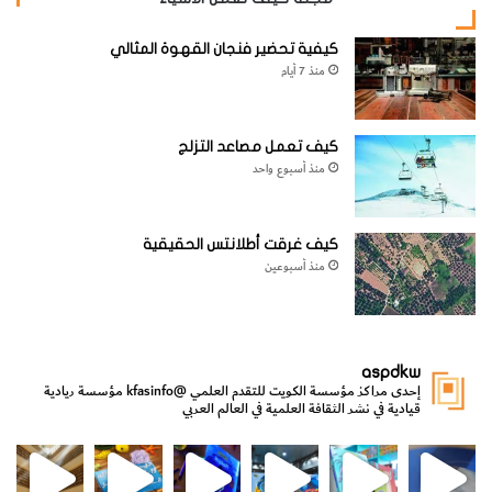
كيفية تحضير فنجان القهوة المثالي
منذ 7 أيام
كيف تعمل مصاعد التزلج
منذ أسبوع واحد
كيف غرقت أطلانتس الحقيقية
منذ أسبوعين
aspdkw
إحدى مراكز مؤسسة الكويت للتقدم العلمي
@kfasinfo
مؤسسة ريادية
قيادية في نشر الثقافة العلمية في العالم العربي
مي
الدولة لشؤون الش
من الأعماق نكتشف ومن الكتب نتعلّم
⁨ رجعنا! ما كنّا بعيد! مجهزين لكم كل جديد!⁩