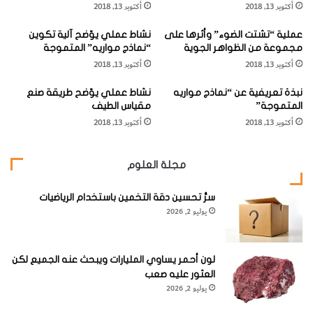
[KSAGRelatedArticles] [ASPDRelatedArticles]
أكتوبر 13, 2018
أكتوبر 13, 2018
و
ل
ز
ـ
عملية “تشتت الضوء” وأثرها على
نشاط عملي يوّضح آلية تكوين
ي
"
مجموعة من الظواهر الجوية
“نماذج مواريه” المتموجة
ف
ك
website_ksag
أدوات
أكتوبر 13, 2018
أكتوبر 13, 2018
ل
و
و
ك
نبذة تعريفية عن “نماذج مواريه
نشاط عملي يوّضح طريقة صنع
ف
ب
المتموجة”
مقياس الطيف
ي
ة
أكتوبر 13, 2018
أكتوبر 13, 2018
ر
ا
ي
ل
ه
م
مجلة العلوم
"
ي
ز
سرُّ تحسين دقة التخمين باستخدام الرياضيات
ا
يوليو 2, 2026
ن
"
و
م
لون أحمر يساوي المليارات ويبحث عنه الجميع لكن
و
العثور عليه صعب
ق
يوليو 2, 2026
ع