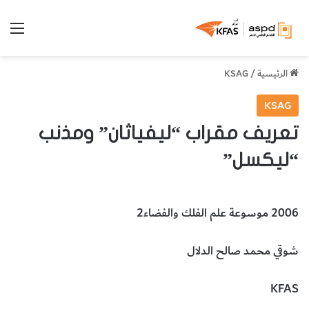
الق
الرئيسية
/
KSAG
KSAG
تعريف مقراب “ليفياثان” ومذنب
“ليكسل”
2006 موسوعة علم الفلك والفضاء2
شوقي محمد صالح الدلال
KFAS