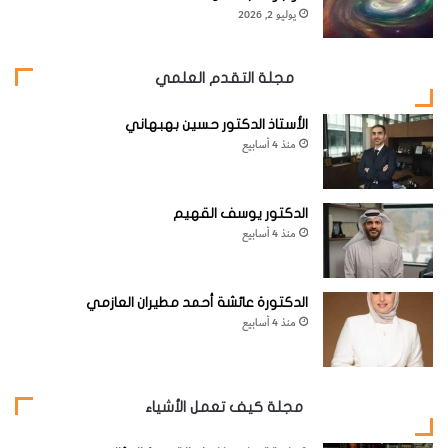
[KSAGRelatedArticles] [ASPDRelatedArticles]
يوليو 2, 2026
website_ksag
علوم الأرض والجيولوجيا
مجلة التقدم العلمي
الأستاذ الدكتور حسين بهبهاني
منذ 4 أسابيع
الدكتور يوسف القهيم
منذ 4 أسابيع
الدكتورة عائشة أحمد مطيران العازمي
منذ 4 أسابيع
مجلة كيف تعمل الأشياء