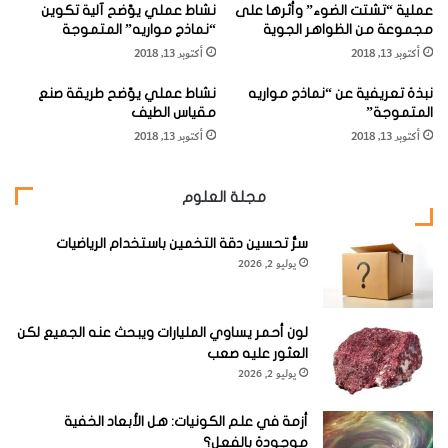
قطع غير منتظمة.
عملية “تشتت الضوء” وأثرها على
نشاط عملي يوّضح آلية تكوين
"
"
مجموعة من الظواهر الجوية
“نماذج مواريه” المتموجة
ا
أكتوبر 13, 2018
أكتوبر 13, 2018
ويتميز التكتيت بمكسره المحاري، وهو زجاجي هش وتتراوح
ل
ت
أحجام قطع التكتيت بين رأس الدبوس ورأس الإنسان.
نبذة تعريفية عن “نماذج مواريه
نشاط عملي يوّضح طريقة صنع
ك
المتموجة”
مقياس الطيف
ت
أكتوبر 13, 2018
أكتوبر 13, 2018
ي
ت
"
وعادة ما تظهر قطع التكتيت داكنة في الضوء العادي، أما في
مجلة العلوم
الشـرائح الرقيقة والمنفذة للضوء فتكون ذات ألوان تتدرج بين
سرُّ تحسين دقة التخمين باستخدام الرياضيات
الأصفر والأخضر والبني المخضر والبني الداكن.
يوليو 2, 2026
ولقد أمكن العثور على تكتيتات دقيقة في ترسبات المحيطات،
لون أحمر يساوي المليارات ويبحث عنه الجميع لكن
وهذ التكتيتات المجهرية عبارة عن أشكال دقيقة من الزجاج لها
العثور عليه صعب
نفس العمر والتركيب مثل التكتيتات الأرضية، إلا أنها تتراوح في
يوليو 2, 2026
الحجم من رأس الدبوس إلى 40 ميكرون.
أزمة في علم الكونيات: هل الأبعاد الخفية
موجودة بالفعل؟