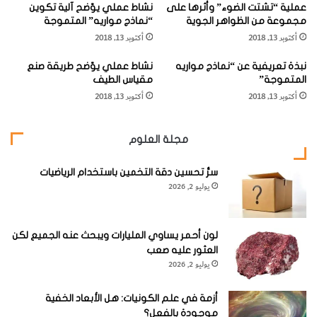
ويتعلق التفسير العلمي للجفاف بتشكيلة من العمليات الجوية
عملية “تشتت الضوء” وأثرها على
نشاط عملي يوّضح آلية تكوين
مجموعة من الظواهر الجوية
“نماذج مواريه” المتموجة
المبنية على أشياء مثل خلايا الضغط العالي شبه الإستوائية،
أكتوبر 13, 2018
أكتوبر 13, 2018
والرياح القارية، وأشكال الأرض وتيارات المحيطات. وفي أي موقع
نبذة تعريفية عن “نماذج مواريه
محدد تجتمع هذه العوامل لخلق نظام مناخ معين.
نشاط عملي يوّضح طريقة صنع
المتموجة”
مقياس الطيف
أكتوبر 13, 2018
أكتوبر 13, 2018
مجلة العلوم
أنواع المناخ
سرُّ تحسين دقة التخمين باستخدام الرياضيات
يوليو 2, 2026
لون أحمر يساوي المليارات ويبحث عنه الجميع لكن
العثور عليه صعب
يوليو 2, 2026
أزمة في علم الكونيات: هل الأبعاد الخفية
موجودة بالفعل؟