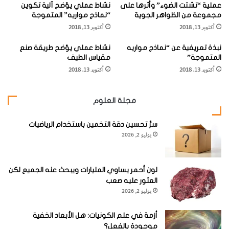
عملية “تشتت الضوء” وأثرها على
نشاط عملي يوّضح آلية تكوين
ق
ج
كما يتشكل سطح الجليد بحفر عميقة يعرف بعضها باسم
مجموعة من الظواهر الجوية
“نماذج مواريه” المتموجة
ي
ي
الطواحين الجليدية (
Glacier Mills
) حيث قد تعمل المياه
أكتوبر 13, 2018
أكتوبر 13, 2018
ة
ة
ل
ا
المنصهرة على حفر فجوات عميقة في جسم الثلاجة، ويعرف
نبذة تعريفية عن “نماذج مواريه
نشاط عملي يوّضح طريقة صنع
ل
ل
بعضها الآخر باسم الحفر أو الثقوب الحرارية (
Cryoco-nite Holes
المتموجة”
مقياس الطيف
ث
م
أكتوبر 13, 2018
أكتوبر 13, 2018
ل
or Thermal Pits
)
ر
ا
ت
ج
ب
وتتكون هذه الحفر الأخيرة حول الكتل الصخرية المدفونة في
مجلة العلوم
ا
ط
ت
ة
الجليد وذلك بعد أن يتعرض الجليد الذي حولها للانصهار فتسقط
سرُّ تحسين دقة التخمين باستخدام الرياضيات
ب
الكتل الثلجية إلى أسفل وتتكون مثل هذه الحفر العميقة.
يوليو 2, 2026
ا
ل
ث
كما تعمل الرياح على سطح الجليد مخدوشاً أو مشوهاً
ل
لون أحمر يساوي المليارات ويبحث عنه الجميع لكن
(
Sastrugi
) وتؤثر كل هذه المظاهر البنيوية في نظام حركة الثلاجة
ا
العثور عليه صعب
وسرعتها.
ج
يوليو 2, 2026
ة
أزمة في علم الكونيات: هل الأبعاد الخفية
موجودة بالفعل؟