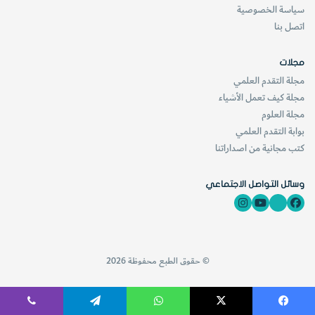
سياسة الخصوصية
بأقل من 100 جنيه إسترليني، وإن كنت قادراً على دفع مبلغ مثل
اتصل بنا
600 جنيه إسترليني فإنك تستطيع الحصول على منظار جيد من
نوع شميدت – كاسيغرين.
مجلات
مجلة التقدم العلمي
مجلة كيف تعمل الأشياء
مجلة العلوم
بوابة التقدم العلمي
كتب مجانية من اصداراتنا
وسائل التواصل الاجتماعي
هذا كله يعتمد على اهتمامات الراصد، فالمهتم برصد القمر
© حقوق الطبع محفوظة 2026
والكواكب سوف يفضل غالباً منظاراً كاسراً، في حين أن المهتم
برصد « أجواز السماء» سيكون المنظار العاكس أفضل.
فيسبوك
‫X
واتساب
تيلقرام
ڤايبر