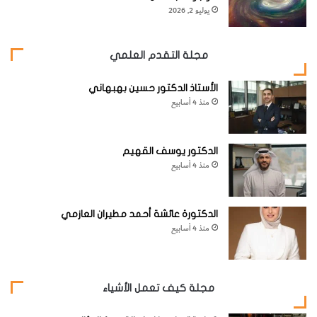
القناة، ولهذا فإن الراصد ينظر في القناة وليس في أعلاها.
يوليو 2, 2026
مجلة التقدم العلمي
الأستاذ الدكتور حسين بهبهاني
منذ 4 أسابيع
الدكتور يوسف القهيم
منذ 4 أسابيع
في نظام بديل لهذا النوع يعرف باسم كاسيغرين يكون للمرآة
الدكتورة عائشة أحمد مطيران العازمي
الأولية فتحة في مركزها بحيث تنعكس جميع أشعة الضوء مرة
منذ 4 أسابيع
أخرى عبرها إلى العدسة العينية.
مجلة كيف تعمل الأشياء