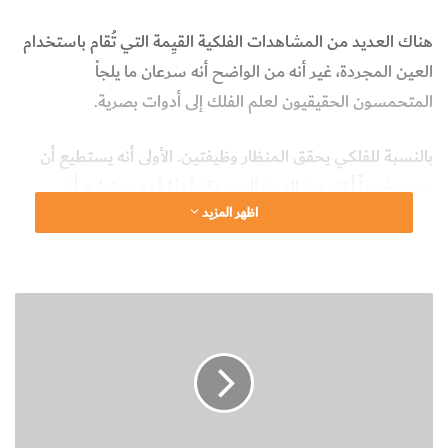
هناك العديد من المشاهدات الفلكية القيِمة التي تُقام باستخدام
العين المجردة، غير أنه من الواضح أنه سرعان ما يلجاْ
المتحمسون الحقيقيون لعلم الفلك إلى أدوات بصرية.
بالنسبة للفلكي يحقق المنظار وظيفتين. الأولى أنه يستطيع أن
يجمع ضوءاً أكثر من العين المجردة،ولهذا فهو يستطيع أن
اظهر المزيد
يكشف أجساماً خافتة.
والوظيفة الثانية أنه يكشف عن تفاصيل دقيقة لا يمكن أن تُرى
بالعين المجردة، وتسمى هذه الوظيفة الأخيرة للمنظار.
ا
ل
ن
ج
و
م
هناك نوعان رئيسيان للمناظير: