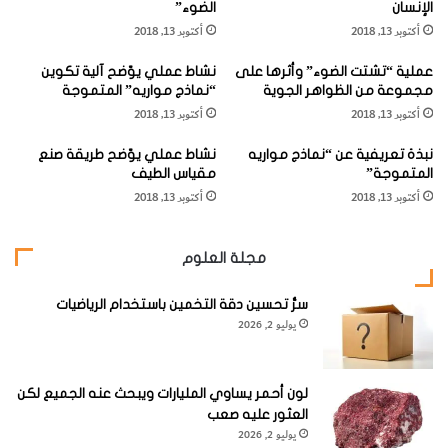
الإنسان
الضوء”
ا
ة
أكتوبر 13, 2018
أكتوبر 13, 2018
ل
و
ا
ا
عملية “تشتت الضوء” وأثرها على
نشاط عملي يوّضح آلية تكوين
ل
ل
3- التحفيز
مجموعة من الظواهر الجوية
“نماذج مواريه” المتموجة
ر
ع
أكتوبر 13, 2018
أكتوبر 13, 2018
ض
ا
ع
ط
يجب أن تتميز بيئة تربية الطفل الرضيع بوجود أشياء مثيرة لينظر
نبذة تعريفية عن “نماذج مواريه
نشاط عملي يوّضح طريقة صنع
ف
إليها ويلعب بها خلال فترة يقظته ولتنمية مهاراته استخدمي
المتموجة”
مقياس الطيف
ي
أكتوبر 13, 2018
أكتوبر 13, 2018
ة
الأنشطة المذكورة في هذا الباب كبداية، وأضيفي إليها ما تفضلينه
ل
من أمور أخرى.
ل
مجلة العلوم
أ
ط
[KSAGRelatedArticles] [ASPDRelatedArticles]
ف
سرُّ تحسين دقة التخمين باستخدام الرياضيات
يوليو 2, 2026
ا
ل
website_ksag
العلوم الإنسانية والإجتماعية
ا
ل
لون أحمر يساوي المليارات ويبحث عنه الجميع لكن
ذ
العثور عليه صعب
ي
يوليو 2, 2026