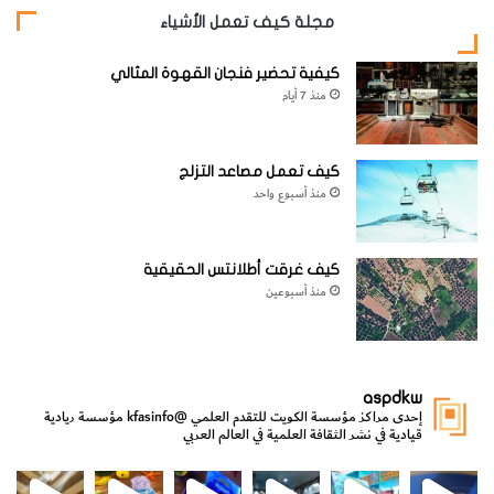
ة
إ
مجلة كيف تعمل الأشياء
ل
ى
كيفية تحضير فنجان القهوة المثالي
ث
منذ 7 أيام
م
ا
ن
كيف تعمل مصاعد التزلج
ي
منذ أسبوع واحد
ة
أ
ش
كيف غرقت أطلانتس الحقيقية
ه
منذ أسبوعين
ر
aspdkw
إحدى مراكز مؤسسة الكويت للتقدم العلمي
@kfasinfo
مؤسسة ريادية
قيادية في نشر الثقافة العلمية في العالم العربي
مي
الدولة لشؤون الش
من الأعماق نكتشف ومن الكتب نتعلّم
⁨ رجعنا! ما كنّا بعيد! مجهزين لكم كل جديد!⁩