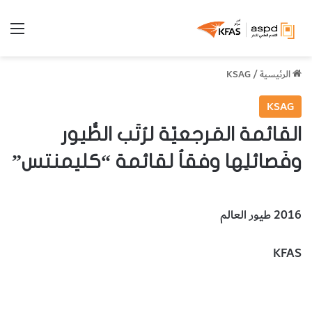
الق
الرئيسية
/
KSAG
KSAG
القائمة المَرجعيّة لرُتَب الطُّيور
وفَصائلِها وفقاُ لقائمة “كليمنتس”
2016 طيور العالم
KFAS
القائمة المرجعيّة لرُتب الطُّيور وفصائلها وفقا لقائمة كليمنتس