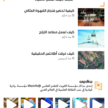
[KSAGRelatedArticles] [ASPDRelatedArticles]
كيفية تحضير فنجان القهوة المثالي
منذ 4 أيام
website_ksag
الفيزياء
كيف تعمل مصاعد التزلج
منذ 4 أيام
كيف غرقت أطلانتس الحقيقية
منذ أسبوعين
aspdkw
إحدى مراكز مؤسسة الكويت للتقدم العلمي
@kfasinfo
مؤسسة ريادية
قيادية في نشر الثقافة العلمية في العالم العربي
مي
الدولة لشؤون الش
من الأعماق نكتشف ومن الكتب نتعلّم
⁨ رجعنا! ما كنّا بعيد! مجهزين لكم كل جديد!⁩