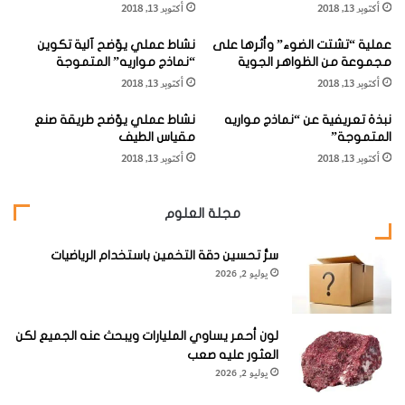
أكتوبر 13, 2018
أكتوبر 13, 2018
ي
ي
د
ا
عملية “تشتت الضوء” وأثرها على
نشاط عملي يوّضح آلية تكوين
ن
ر
مجموعة من الظواهر الجوية
“نماذج مواريه” المتموجة
ا
فلو طبّقت مقداراً محدداً من الجهد الكهربائي ( والذي يُقاس
أكتوبر 13, 2018
أكتوبر 13, 2018
ل
بالفولت ) على طرفي قطعة من البلاستيك، فإن تياراً كهربائياً (
ك
نبذة تعريفية عن “نماذج مواريه
نشاط عملي يوّضح طريقة صنع
ه
الذي يُقاس بالأمبير ) ضئيلاً يمر عبرها، ستلاحظ أن المقاومة عالية
المتموجة”
مقياس الطيف
ر
إلى حد كبير، لكنك لو قمت بتطبيق الجهد ذاته عبر أحد المعادني
أكتوبر 13, 2018
أكتوبر 13, 2018
ب
ا
مرّ من خلاله تيار أعلى، ما يعني أن مقاومة المعادن منخفضة.
ئ
مجلة العلوم
ي
وبتعبير آخر، تعتمد كمية التيار الذي يمر بالنسبة لجهد كهربائي ما
"
سرُّ تحسين دقة التخمين باستخدام الرياضيات
على مقاومة الدارة، ويُعرف ذلك بقانون " أوم ". نسبة إلى العالم
يوليو 2, 2026
الفيزيائي الألماني ( جورج سيمون أوم ) ( 1789 – 1854 ). الذي
اكتشفه.
لون أحمر يساوي المليارات ويبحث عنه الجميع لكن
العثور عليه صعب
وتُقاس المقاومة بالوحدات التي يُطلق عليها الأوم، ويحتاج كل أوم
يوليو 2, 2026
مقاومة إلى فولت واحد لمرور تيار مقداره أمبير واحد.