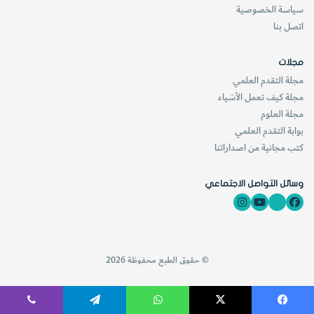
في جنوب استراليا وشمال غربي أوروبا أمثلة مهمة اخرى على
سياسة الخصوصية
رواسب الصحراء القديمة التي تشكل اليوم مصادر رئيسة للنفط
اتصل بنا
والغاز.
مجلات
مجلة التقدم العلمي
[KSAGRelatedArticles] [ASPDRelatedArticles]
مجلة كيف تعمل الأشياء
مجلة العلوم
بوابة التقدم العلمي
website_ksag
علوم الأرض والجيولوجيا
كتب مجانية من اصداراتنا
وسائل التواصل الاجتماعي
© حقوق الطبع محفوظة 2026
فيسبوك
‫X
واتساب
تيلقرام
ڤايبر