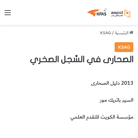
الق
الرئيسية
/
KSAG
KSAG
الصحارى في السِّجل الصخري
2013 دليل الصحارى
السير باتريك مور
مؤسسة الكويت للتقدم العلمي
علوم الأرض والجيولوجيا