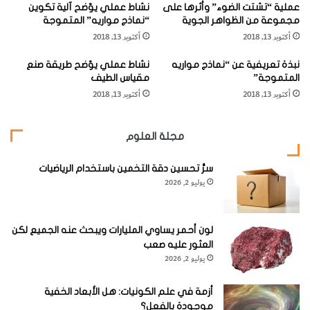
عملية “تشتت الضوء” وأثرها على
نشاط عملي يوّضح آلية تكوين
ب
مجموعة من الظواهر الجوية
“نماذج مواريه” المتموجة
ع
وبسبب هذه التغيرات كلها فإن صحارى الماضي، مثل صحارى
أكتوبر 13, 2018
أكتوبر 13, 2018
اليوم، كانت بصورة عامة في المناطق شبه الإستوائية، وكانت
نبذة تعريفية عن “نماذج مواريه
نشاط عملي يوّضح طريقة صنع
أسباب وجودها واحدة. وعلى اي حال فإن حركة القارات تعني أن
المتموجة”
مقياس الطيف
أكتوبر 13, 2018
أكتوبر 13, 2018
صخور الصحراء القديمة توجد اليوم في أي مكان تقريباً على سطح
الأرض، كما كانت في شمالي كندا أو في ميدلاندز في إنكلترا.
مجلة العلوم
سرُّ تحسين دقة التخمين باستخدام الرياضيات
يوليو 2, 2026
الصحارى في السِّجل الصخري:
سِجل الماضي ليس كاملاً لأنه تآكل، أو لأنه تغير ولم يعد بالإمكان
لون أحمر يساوي المليارات ويبحث عنه الجميع لكن
العثور عليه صعب
تمييزه من خلال عمليات التحول
Metamorphism
في البيئة
يوليو 2, 2026
الصخرية، أو لأنه مدفون بعمق كبير الآن. وعلى الرغم من ذلك،
توجد أماكن عديدة تم فيها حفظه ومن الممكن الوصول اليه.
أزمة في علم الكونيات: هل الأبعاد الخفية
موجودة بالفعل؟