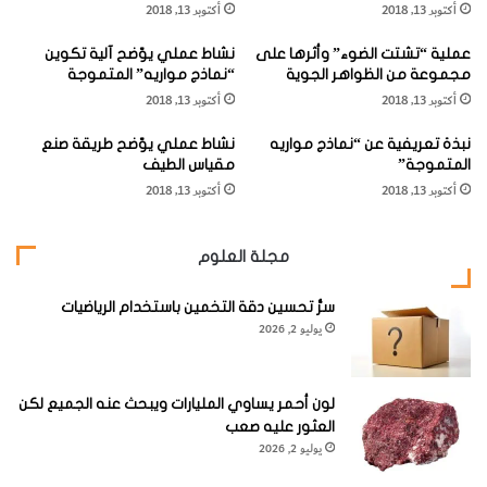
أكتوبر 13, 2018
أكتوبر 13, 2018
ا
م
عملية “تشتت الضوء” وأثرها على
نشاط عملي يوّضح آلية تكوين
ة
مجموعة من الظواهر الجوية
“نماذج مواريه” المتموجة
ا
الحَمامة ذات العُرف (
Crested Pigeon
)
أكتوبر 13, 2018
أكتوبر 13, 2018
ل
م
الاسم العلمي:
Ocyphaps lophotes
، فصيلة الحَماميّة
نبذة تعريفية عن “نماذج مواريه
نشاط عملي يوّضح طريقة صنع
ا
المتموجة”
مقياس الطيف
س
(
Columbidae
)، الطّول 31-35 سم / 12-14 بوصة.
أكتوبر 13, 2018
أكتوبر 13, 2018
يّ
ة
"
مجلة العلوم
سرُّ تحسين دقة التخمين باستخدام الرياضيات
يوليو 2, 2026
حَمامة متوسّطة القدّ، رماديّة ضاربة إلى الورديّ، وذات عُرف رأسيّ
لون أحمر يساوي المليارات ويبحث عنه الجميع لكن
بارز. الرأس رماديّ والظهر رمادي مائل للبُنّي، وأسفل الظهر أخضر
العثور عليه صعب
فاتح، وهناك لوْن ورديّ على جانبي العنق وعلى الصّدر.
يوليو 2, 2026