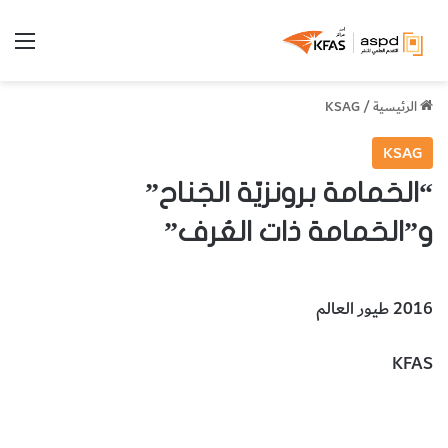
الق
الرئيسية
/
KSAG
KSAG
“الحَمامة برونزيّة الجَناح”
و”الحَمامة ذات العُرف”
2016 طيور العالم
KFAS
الحمامة برونزيّة الجناح
الحمامة ذات العُرف
الحيوانات والطيور