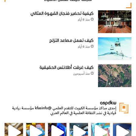
website_ksag
الحيوانات والطيور والحشرات
كيفية تحضير فنجان القهوة المثالي
منذ 6 أيام
كيف تعمل مصاعد التزلج
منذ 6 أيام
كيف غرقت أطلانتس الحقيقية
منذ أسبوعين
aspdkw
إحدى مراكز مؤسسة الكويت للتقدم العلمي
@kfasinfo
مؤسسة ريادية
قيادية في نشر الثقافة العلمية في العالم العربي
مي
الدولة لشؤون الش
من الأعماق نكتشف ومن الكتب نتعلّم
⁨ رجعنا! ما كنّا بعيد! مجهزين لكم كل جديد!⁩