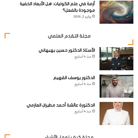
أزمة في علم الكونيات: هل الأبعاد الخفية
موجودة بالفعل؟
يوليو 2, 2026
حركة صفائح الغلاف الصخري:
مجلة التقدم العلمي
تعتبر صفائح الغلاف الصخري (
Lithosphere
) قطاعات كروية
الأستاذ الدكتور حسين بهبهاني
«صفائح» (
spherical segments
) للوشاح الخارجي والقشرة
منذ 4 أسابيع
الأرضية، ويتراوح سمك هذه الصفائح بين 5 كيلومترات عند
السلاسل الجبلية المحيطية و 150 كيلومتراً تحت المناطق
الدكتور يوسف القهيم
المركزية للقارات.
منذ 4 أسابيع
الدكتورة عائشة أحمد مطيران العازمي
منذ 4 أسابيع
مجلة كيف تعمل الأشياء