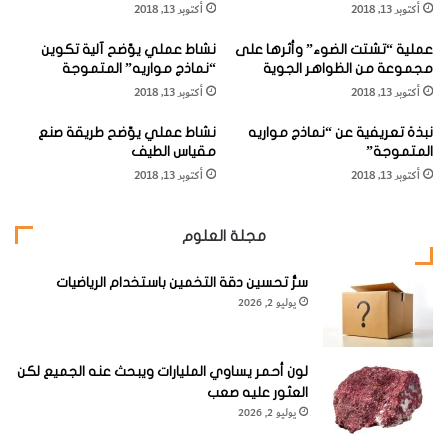
أكتوبر 13, 2018
أكتوبر 13, 2018
ـ
"
عملية “تشتت الضوء” وأثرها على
نشاط عملي يوّضح آلية تكوين
ن
مجموعة من الظواهر الجوية
“نماذج مواريه” المتموجة
ش
أكتوبر 13, 2018
أكتوبر 13, 2018
أ
وقد أوضح جلبرت (
Gilbert
) أن السلاسل الجبلية المحيطية
ة
والأخاديد المجاورة تختلف بصورة أساسية عن الأحزمة الجبلية
نبذة تعريفية عن “نماذج مواريه
نشاط عملي يوّضح طريقة صنع
ا
المتموجة”
مقياس الطيف
ل
الموجودة على اليابسة.
أكتوبر 13, 2018
أكتوبر 13, 2018
غ
ل
وتبين من النماذج المعملية أن نشوء الجبال قد ترتب على تطور
ا
مجلة العلوم
ف
السلاسل الجبلية المحيطية، والأخاديد المحيطية، وحركة تباعد
ا
القارات (
Continental Drift
).
سرُّ تحسين دقة التخمين باستخدام الرياضيات
ل
يوليو 2, 2026
ج
و
وعلى الرغم من أن السلاسل الجبلية المحيطية والأخاديد
ي
المحيطية وأقواس الجزر تعتبر نظماً جبلية فإنها لا تعد أحزمة
"
لون أحمر يساوي المليارات ويبحث عنه الجميع لكن
جبلية بالمفهوم الكلاسيكي لهذه الأحزمة الذي يقصرها على
العثور عليه صعب
يوليو 2, 2026
الكتل القارية.