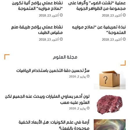
عملية “تشتت الضوء” وأثرها على
نشاط عملي يوّضح آلية تكوين
مجموعة من الظواهر الجوية
“نماذج مواريه” المتموجة
[KSAGRelatedArticles] [ASPDRelatedArticles]
أكتوبر 13, 2018
أكتوبر 13, 2018
نبذة تعريفية عن “نماذج مواريه
نشاط عملي يوّضح طريقة صنع
website_ksag
علوم الأرض والجيولوجيا
المتموجة”
مقياس الطيف
أكتوبر 13, 2018
أكتوبر 13, 2018
مجلة العلوم
سرُّ تحسين دقة التخمين باستخدام الرياضيات
يوليو 2, 2026
لون أحمر يساوي المليارات ويبحث عنه الجميع لكن
العثور عليه صعب
يوليو 2, 2026
أزمة في علم الكونيات: هل الأبعاد الخفية
موجودة بالفعل؟